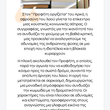
Στον "Προφήτη οργίζεται" του Αρκά, η
αφροσύνη του λαού γίνεται το επίκεντρο
μιας καυστικής κοινωνικής σάτιρας. Ο
συγγραφέας, γνωστός για την ικανότητά του
να συνδυάζει το χιούμορ με τη βαθιά κριτική,
μας προσκαλεί να αναλογιστούμε τις
αδυναμίες της ανθρώπινης φύσης σε μια
εποχή που η ιδιοτέλεια και η βλακεία
κυριαρχούν.
Η πλοκή ακολουθεί τον Προφήτη, ο οποίος,
παρά την αγωνία του να καθοδηγήσει τον
κόσμο προς το σωστό δρόμο, συναντά την
απόλυτη άρνηση του λαού. Η οργή του
μετατρέπεται σε σαρκασμό, δημιουργώντας
μια μοναδική ατμόσφαιρα που συνδυάζει
την κωμωδία με τη δραματικότητα. Οι
χαρακτήρες του είναι πλούσιοι σε αδυναμίες
και ελαττώματα, προσφέροντας στους
αναγνώστες μια γλαφυρή εικόνα της