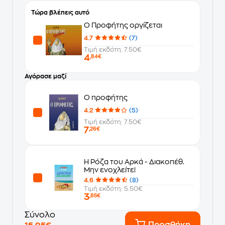
Τώρα βλέπεις αυτό
Ο Προφήτης οργίζεται
4.7
(7)
Τιμή εκδότη: 7.50€
4
,84€
Αγόρασε μαζί
Ο προφήτης
4.2
(5)
Τιμή εκδότη: 7.50€
7
,26€
Η Ρόζα του Αρκά - Διακοπέθ.
Μην ενοχλείτε!
4.6
(8)
Τιμή εκδότη: 5.50€
3
,85€
Σύνολο