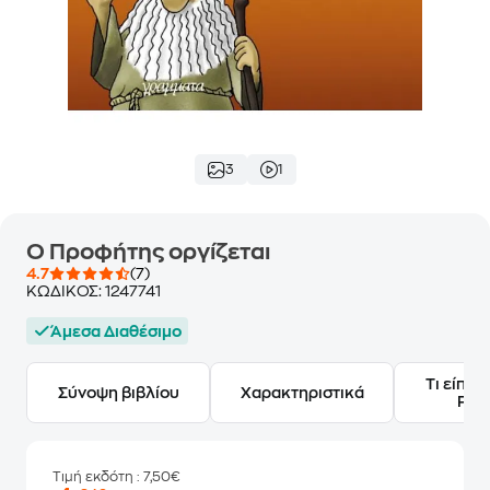
3
1
Ο Προφήτης οργίζεται
4.7
(7)
ΚΩΔΙΚΟΣ:
1247741
Άμεσα Διαθέσιμο
Τι είπαν
Σύνοψη βιβλίου
Χαρακτηριστικά
Frie
Τιμή εκδότη
: 7,50€