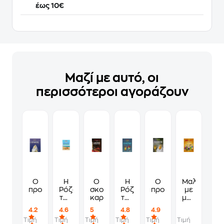
έως 10€
Μαζί με αυτό, οι
περισσότεροι αγοράζουν
Ο
Η
Ο
Η
Ο
Μαλλί
προφήτης
Ρόζα
σκοτεινός
Ρόζα
προφήτης
με
του
καρδινάλιος
του
μαλλί
Αρκά
Αρκά
(επίτομο)
4.2
4.6
5
4.8
4.9
-
Τιμή
Τιμή
Τιμή
Τιμή
Τιμή
Τιμή
Διακοπέθ.