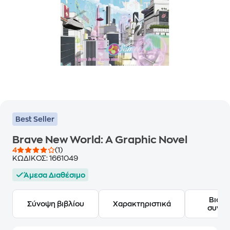
Best Seller
Brave New World: A Graphic Novel
4
(1)
ΚΩΔΙΚΟΣ:
1661049
Άμεσα Διαθέσιμο
Βιογ
Σύνοψη βιβλίου
Χαρακτηριστικά
συγγ