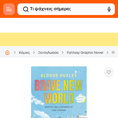
Bra
Κόμικς
Ξενόγλωσσα
Fantasy Graphic Novel