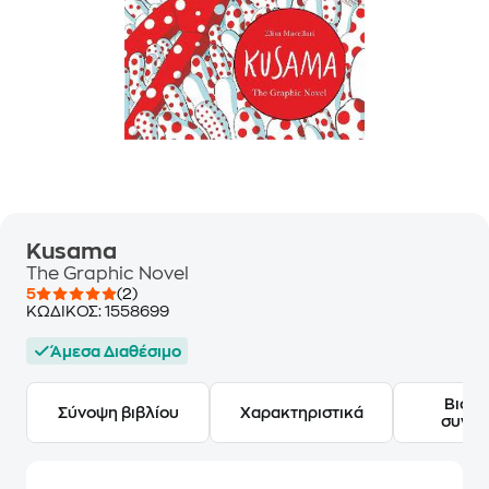
Kusama
The Graphic Novel
5
(2)
ΚΩΔΙΚΟΣ:
1558699
Άμεσα Διαθέσιμο
Βιογ
Σύνοψη βιβλίου
Χαρακτηριστικά
συγγ