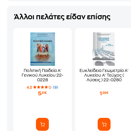
Άλλοι πελάτες είδαν επίσης
Πολιτική Παιδεία Α'
Ευκλείδεια Γεωμετρία Α'
Γενικού Λυκείου 22-
Λυκείου Α' Τεύχος (
0228
Λύσεις ) 22-0280
4.2
(9)
5
1
,51€
,59€