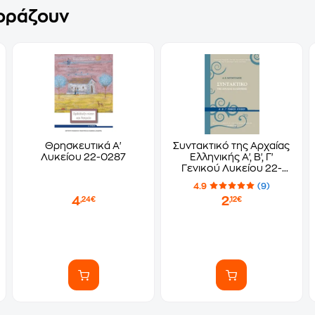
γοράζουν
Θρησκευτικά Α'
Συντακτικό της Αρχαίας
Λυκείου 22-0287
Ελληνικής Α', Β', Γ'
Γενικού Λυκείου 22-
0031
4.9
(9)
4
2
,24€
,12€