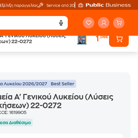
Εξέλιξη παραγγελίας
Service από 20'
Α' Γενικού Λυκείου (Λύσεις
1
,06€
ά
Έλα στον κόσμο
ων) 22-0272
των ηχητικών βιβλίων
ία Λυκείου 2026/2027
Best Seller
εία Α' Γενικού Λυκείου (Λύσεις
κήσεων) 22-0272
ΚΟΣ:
1619905
εσα Διαθέσιμο