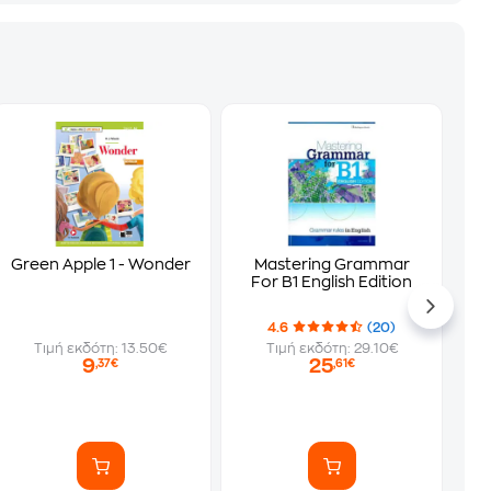
Green Apple 1 - Wonder
Mastering Grammar
For B1 English Edition
4.6
(20)
Τιμή εκδότη: 13.50€
Τιμή εκδότη: 29.10€
9
25
,37€
,61€