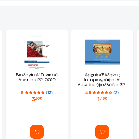
Βιολογία Α' Γενικού
Αρχαίοι Έλληνες
Λυκείου 22-0010
Ιστοριογράφοι Α'
Λυκείου (φυλλάδιο 22-
0005)
5
(13)
4.5
(2)
3
1
,50€
,48€