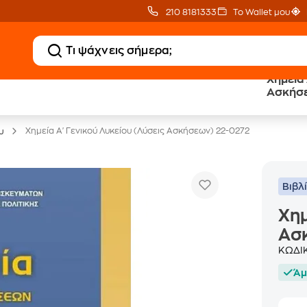
210 8181333
Το Wallet μου
Χημεία 
20 € Public επιστροφή
Δωρεάν Μεταφορικ
Ασκήσε
με Snappi
με Public+ Delivery
Χημεία Α' Γενικού Λυκείου (Λύσεις Ασκήσεων) 22-0272
υ
Βιβλ
Χημ
Ασ
ΚΩΔΙ
Άμ