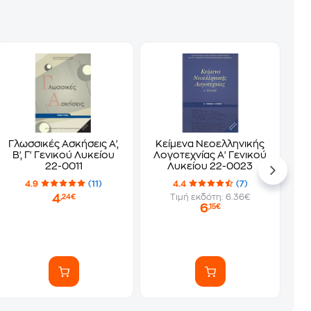
Γλωσσικές Ασκήσεις Α',
Κείμενα Νεοελληνικής
Β', Γ' Γενικού Λυκείου
Λογοτεχνίας Α' Γενικού
22-0011
Λυκείου 22-0023
4.9
(11)
4.4
(7)
4
Τιμή εκδότη: 6.36€
,24€
6
,15€