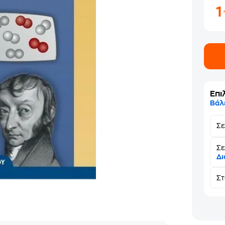
Επι
Βάλ
Σ
Σε
Δι
Σ