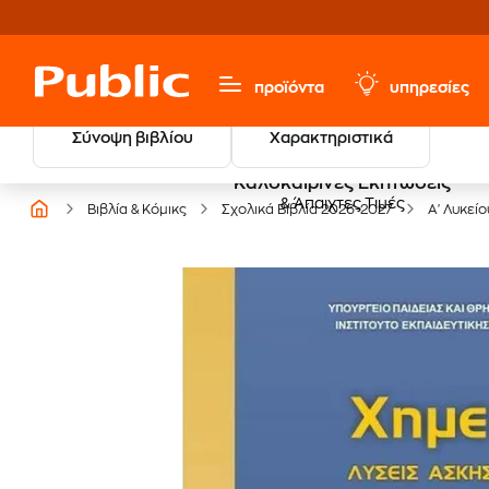
προϊόντα
υπηρεσίες
Σύνοψη βιβλίου
Χαρακτηριστικά
Καλοκαιρινές Εκπτώσεις
& Άπαιχτες Τιμές
Βιβλία & Κόμικς
Σχολικά Βιβλία 2026-2027
Α' Λυκείο