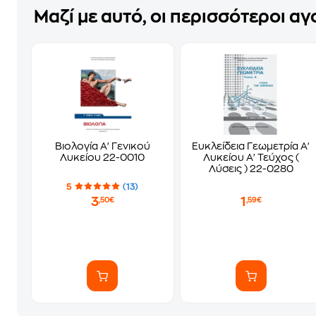
Μαζί με αυτό, οι περισσότεροι α
Βιολογία Α' Γενικού
Ευκλείδεια Γεωμετρία Α'
Λυκείου 22-0010
Λυκείου Α' Τεύχος (
Λύσεις ) 22-0280
5
(13)
3
1
,50€
,59€