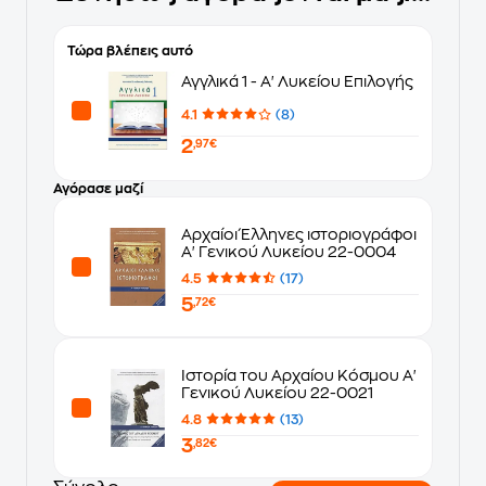
Τώρα βλέπεις αυτό
Αγγλικά 1 - Α' Λυκείου Επιλογής
4.1
(8)
2
,97€
Αγόρασε μαζί
Αρχαίοι Έλληνες ιστοριογράφοι
Α' Γενικού Λυκείου 22-0004
4.5
(17)
5
,72€
Ιστορία του Αρχαίου Κόσμου Α'
Γενικού Λυκείου 22-0021
4.8
(13)
3
,82€