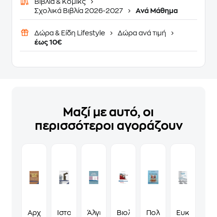
Βιβλία & Κόμικς
Σχολικά Βιβλία 2026-2027
Ανά Μάθημα
Δώρα & Είδη Lifestyle
Δώρα ανά τιμή
έως 10€
Μαζί με αυτό, οι
περισσότεροι αγοράζουν
Αρχαίοι
Ιστορία
Άλγεβρα
Βιολογία
Πολιτική
Ευκλείδεια