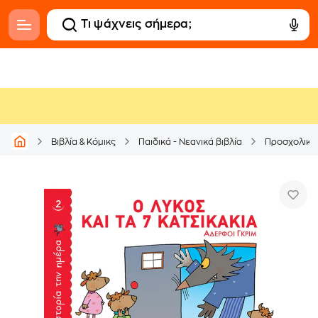
Βιβλία & Κόμικς
Παιδικά - Νεανικά βιβλία
Προσχολικά