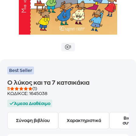
1
Best Seller
Ο λύκος και τα 7 κατσικάκια
5
(1)
ΚΩΔΙΚΟΣ:
1645038
Άμεσα Διαθέσιμο
Βιογ
Σύνοψη βιβλίου
Χαρακτηριστικά
συγγ