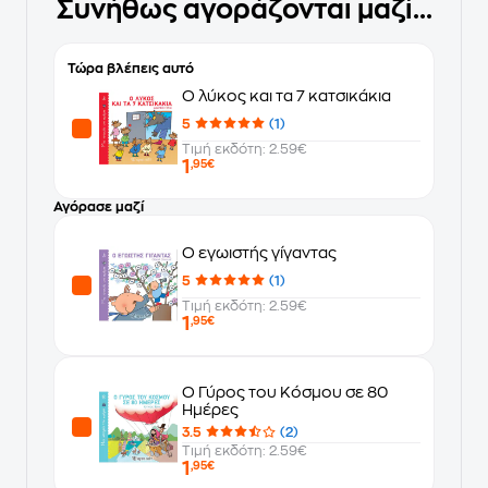
Συνήθως αγοράζονται μαζί...
Τώρα βλέπεις αυτό
Ο λύκος και τα 7 κατσικάκια
5
(1)
Τιμή εκδότη: 2.59€
1
,95€
Αγόρασε μαζί
Ο εγωιστής γίγαντας
5
(1)
Τιμή εκδότη: 2.59€
1
,95€
Ο Γύρος του Κόσμου σε 80
Ημέρες
3.5
(2)
Τιμή εκδότη: 2.59€
1
,95€