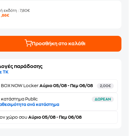
μή εκδότη
: 7,80€
5
,86€
Προσθήκη στο καλάθι
λογές παράδοσης
ε ΤΚ
ε
BOX NOW Locker
Αύριο 05/08 - Πεμ 06/08
2,00€
 κατάστημα Public
ΔΩΡΕΑΝ
αθεσιμότητα ανά κατάστημα
τον
χώρο σου
Αύριο 05/08 - Πεμ 06/08