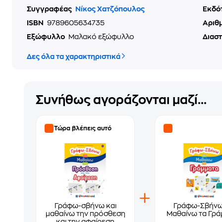
Συγγραφέας
Νίκος Χατζόπουλος
Εκδό
ISBN
9789605634735
Αριθ
Εξώφυλλο
Μαλακό εξώφυλλο
Διασ
Δες όλα τα χαρακτηριστικά
Συνήθως αγοράζονται μαζί...
Τώρα βλέπεις αυτό
Γράφω-σβήνω και
Γράφω-Σβήνω
μαθαίνω την πρόσθεση
Μαθαίνω τα Γρά
και την αφαίρεση