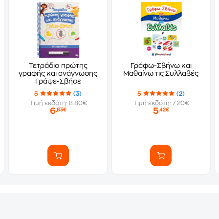
Τετράδιο πρώτης
Γράφω-Σβήνω και
γραφής και ανάγνωσης
Μαθαίνω τις Συλλαβές
Γράψε-Σβήσε
5
(3)
5
(2)
Τιμή εκδότη: 8.80€
Τιμή εκδότη: 7.20€
6
5
,63€
,42€