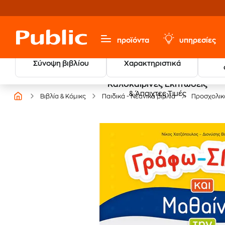
προϊόντα
υπηρεσίες
Σύνοψη βιβλίου
Χαρακτηριστικά
Καλοκαιρινές Εκπτώσεις
& Άπαιχτες Τιμές
Βιβλία & Κόμικς
Παιδικά - Νεανικά βιβλία
Προσχολικ