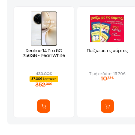
Realme 14 Pro 5G
Παίζω με τις κάρτες
256GB - Pearl White
439.00€
Τιμή εκδότη: 13.70€
10
,78€
87.00€ έκπτωση
352
,00€