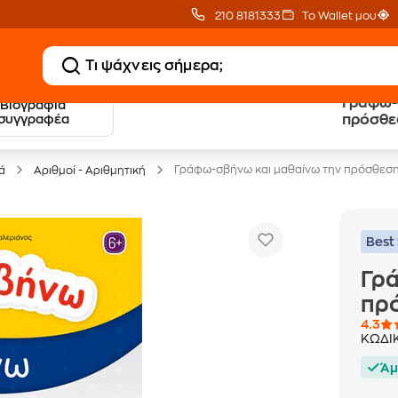
210 8181333
Το Wallet μου
Γράφω-
Βιογραφία
20 € Public επιστροφή
Δωρεάν Μεταφορικ
συγγραφέα
πρόσθεσ
με Snappi
με Public+ Delivery
Γράφω-σβήνω και μαθαίνω την πρόσθεση
ά
Αριθμοί - Αριθμητική
Best 
Γρά
πρό
4.3
ΚΩΔΙ
Άμ