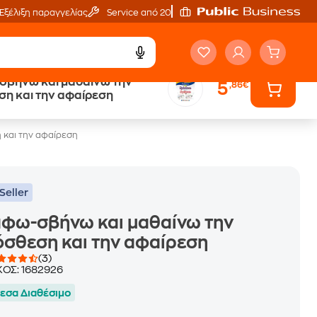
Εξέλιξη παραγγελίας
Service από 20'
σβήνω και μαθαίνω την
5
,86€
ά
Έλα στον κόσμο
η και την αφαίρεση
των ηχητικών βιβλίων
 και την αφαίρεση
Seller
φω-σβήνω και μαθαίνω την
σθεση και την αφαίρεση
(3)
ΚΟΣ:
1682926
εσα Διαθέσιμο