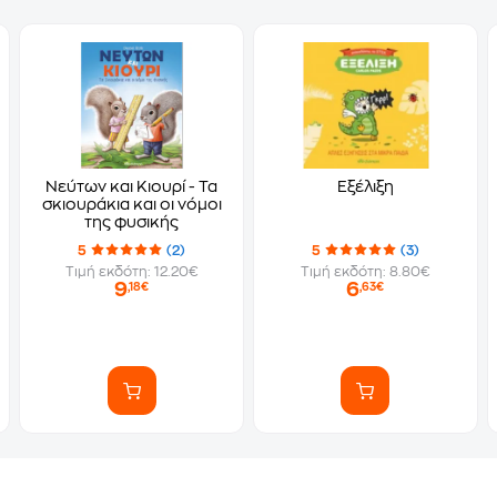
Νεύτων και Κιουρί - Τα
Εξέλιξη
σκιουράκια και οι νόμοι
της φυσικής
5
(2)
5
(3)
Τιμή εκδότη: 12.20€
Τιμή εκδότη: 8.80€
9
6
,18€
,63€