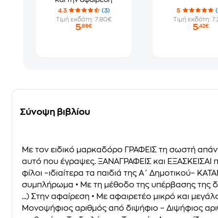
4.3
(3)
5
Τιμή εκδότη: 7.80€
Τιμή εκδότη: 7
5
5
,86€
,42€
Σύνοψη βιβλίου
Με τον ειδικό μαρκαδόρο ΓΡΑΦΕΙΣ τη σωστή απάν
αυτό που έγραψες. ΞΑΝΑΓΡΑΦΕΙΣ και ΕΞΑΣΚΕΙΣΑΙ πο
φίλοι –ιδιαίτερα τα παιδιά της Α΄ Δημοτικού– Κ
συμπλήρωμα • Με τη μέθοδο της υπέρβασης της δε
...) Στην αφαίρεση • Με αφαιρετέο μικρό και μεγ
Μονοψήφιος αριθμός από διψήφιο – Διψήφιος αριθμό