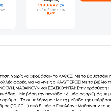
(6)
4.3
(3)
.20€
Τιμή εκδότη: 7.20€
5
,42€
τηση, χωρίς να «φοβάσαι» το ΛΑΘΟΣ! Με το βουρτσάκι
λλές φορές, για να γίνεις ο ΚΑΛΥΤΕΡΟΣ! Με το βιβλίο 
ΑΤΑΝΟΟΥΝ, ΜΑΘΑΙΝΟΥΝ και ΕΞΑΣΚΟΥΝΤΑΙ: Στην πρόσθεση •
κάδας – Με βάση την πεντάδα • Διψήφιος αριθμός με μο
άλο αριθμό – Το συμπλήρωμα • Με τη μέθοδο της υπέρβα
ς (10, 20, ...) από διψήφιο Επιπλέον • Μαθαίνουν τους