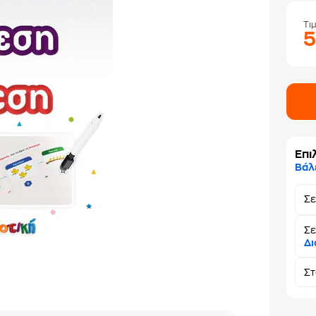
Τι
Επι
Βάλ
Σ
Σε
Δι
Σ