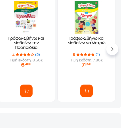
Γράφω-Σβήνω και
Γράφω-Σβήνω και
Μαθαίνω την
Μαθαίνω να Μετρώ
Προπαίδεια
4
(2)
5
(1)
Τιμή εκδότη: 8.50€
Τιμή εκδότη: 7.80€
6
7
,40€
,55€