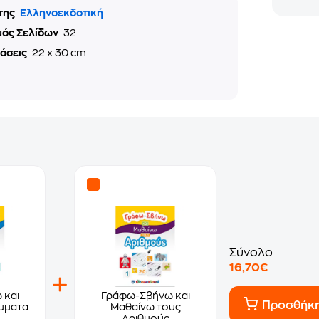
της
Ελληνοεκδοτική
μός Σελίδων
32
τάσεις
22 x 30 cm
Σύνολο
16,70€
 και
Γράφω-Σβήνω και
Προσθήκ
μματα
Μαθαίνω τους
Αριθμούς