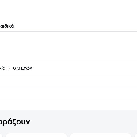
αιδικά
κία
6-9 Ετών
γοράζουν