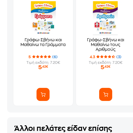
Γράφω-Σβήνω και
Γράφω-Σβήνω και
Μαθαίνω τα Γράμματα
Μαθαίνω τους
Αριθμούς
5
(6)
4.3
(3)
Τιμή εκδότη: 7.20€
Τιμή εκδότη: 7.20€
5
5
,42€
,42€
Άλλοι πελάτες είδαν επίσης