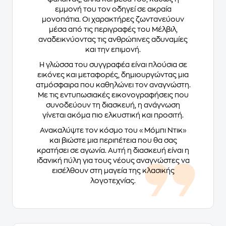
εμμονή του τον οδηγεί σε ακραία
μονοπάτια. Οι χαρακτήρες ζωντανεύουν
μέσα από τις περιγραφές του Μέλβιλ,
αναδεικνύοντας τις ανθρώπινες αδυναμίες
και την επιμονή.
Η γλώσσα του συγγραφέα είναι πλούσια σε
εικόνες και μεταφορές, δημιουργώντας μια
ατμόσφαιρα που καθηλώνει τον αναγνώστη.
Με τις εντυπωσιακές εικονογραφήσεις που
συνοδεύουν τη διασκευή, η ανάγνωση
γίνεται ακόμα πιο ελκυστική και προσιτή.
Ανακαλύψτε τον κόσμο του «Μόμπι Ντικ»
και βιώστε μια περιπέτεια που θα σας
κρατήσει σε αγωνία. Αυτή η διασκευή είναι η
ιδανική πύλη για τους νέους αναγνώστες να
εισέλθουν στη μαγεία της κλασικής
λογοτεχνίας.