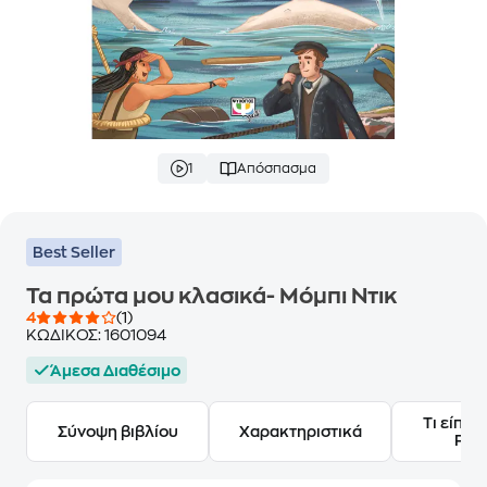
1
Απόσπασμα
Best Seller
Τα πρώτα μου κλασικά- Μόμπι Ντικ
4
(1)
ΚΩΔΙΚΟΣ:
1601094
Άμεσα Διαθέσιμο
Τι είπαν
Σύνοψη βιβλίου
Χαρακτηριστικά
Frie