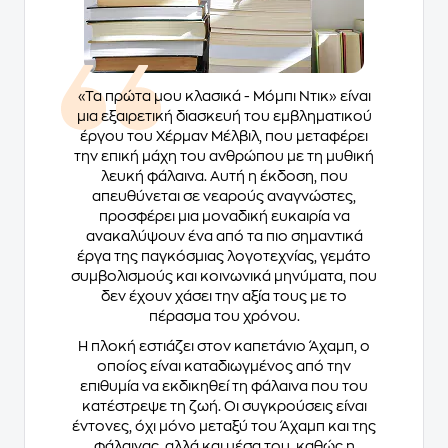
«Τα πρώτα μου κλασικά - Μόμπι Ντικ» είναι
μια εξαιρετική διασκευή του εμβληματικού
έργου του Χέρμαν Μέλβιλ, που μεταφέρει
την επική μάχη του ανθρώπου με τη μυθική
λευκή φάλαινα. Αυτή η έκδοση, που
απευθύνεται σε νεαρούς αναγνώστες,
προσφέρει μια μοναδική ευκαιρία να
ανακαλύψουν ένα από τα πιο σημαντικά
έργα της παγκόσμιας λογοτεχνίας, γεμάτο
συμβολισμούς και κοινωνικά μηνύματα, που
δεν έχουν χάσει την αξία τους με το
πέρασμα του χρόνου.
Η πλοκή εστιάζει στον καπετάνιο Άχαμπ, ο
οποίος είναι καταδιωγμένος από την
επιθυμία να εκδικηθεί τη φάλαινα που του
κατέστρεψε τη ζωή. Οι συγκρούσεις είναι
έντονες, όχι μόνο μεταξύ του Άχαμπ και της
φάλαινας, αλλά και μέσα του, καθώς η