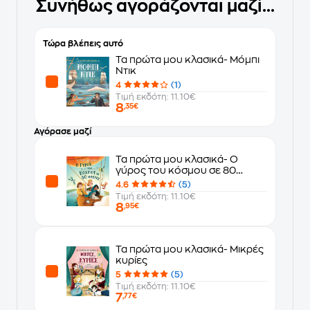
Συνήθως αγοράζονται μαζί...
Τώρα βλέπεις αυτό
Τα πρώτα μου κλασικά- Μόμπι
Ντικ
4
(1)
Τιμή εκδότη: 11.10€
8
,35€
Αγόρασε μαζί
Τα πρώτα μου κλασικά- Ο
γύρος του κόσμου σε 80
ημέρες
4.6
(5)
Τιμή εκδότη: 11.10€
8
,95€
Τα πρώτα μου κλασικά- Μικρές
κυρίες
5
(5)
Τιμή εκδότη: 11.10€
7
,77€