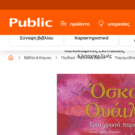
προϊόντα
υπηρεσίες
Σύνοψη βιβλίου
Χαρακτηριστικά
Καλοκαιρινές Εκπτώσεις
& Άπαιχτες Τιμές
Βιβλία & Κόμικς
Παιδικά - Νεανικά βιβλία
Παραμύθια