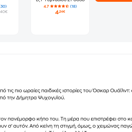
(30)
4.7
(18)
4
.40€
,24€
πό τις πιο ωραίες παιδικές ιστορίες του Όσκαρ Ουάϊλντ: 
από την Δήμητρα Ψυχογυϊού.
υ τον πανέμορφο κήπο του. Τη μέρα που επιστρέφει στο 
υν σ’ αυτόν. Από κείνη τη στιγμή, όμως, ο χειμώνας παγ