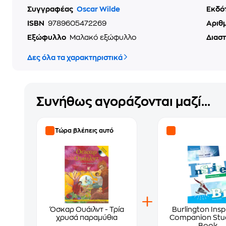
Συγγραφέας
Oscar Wilde
Εκδό
ISBN
9789605472269
Αριθ
Εξώφυλλο
Μαλακό εξώφυλλο
Διασ
Δες όλα τα χαρακτηριστικά
Συνήθως αγοράζονται μαζί...
Τώρα βλέπεις αυτό
Όσκαρ Ουάιλντ - Τρία
Burlington Insp
χρυσά παραμύθια
Companion Stu
Book