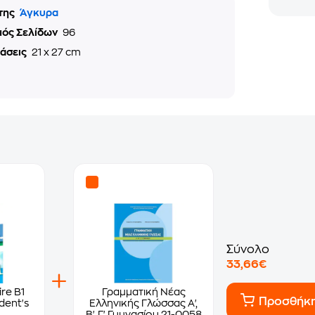
της
Άγκυρα
μός Σελίδων
96
τάσεις
21 x 27 cm
Σύνολο
33,66€
ire B1
Γραμματική Νέας
Προσθήκ
dent's
Ελληνικής Γλώσσας Α',
Β', Γ' Γυμνασίου 21-0058