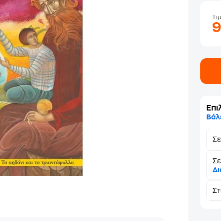
Τι
Επι
Βάλ
Σ
Σε
Δι
Σ