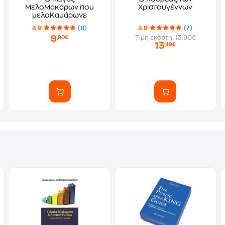
ΜελοΜακάρων που
Χριστουγέννων
μελοΚαμάρωνε
4.9
(8)
4.9
(7)
9
Τιμή εκδότη: 13.90€
,90€
13
,49€