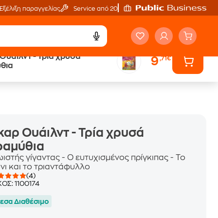
Εξέλιξη παραγγελίας
Service από 20'
Ουάιλντ - Τρία χρυσά
9
,71€
ά
Έλα στον κόσμο
θια
των ηχητικών βιβλίων
αρ Ουάιλντ - Τρία χρυσά
ραμύθια
ιστής γίγαντας - Ο ευτυχισμένος πρίγκιπας - Το
νι και το τριαντάφυλλο
(4)
ΚΟΣ:
1100174
εσα Διαθέσιμο