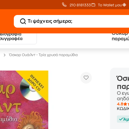
210 8181333
Το Wallet μου
Όσκαρ 
Βιογραφία
20 € Public επιστροφή
Δωρεάν Μεταφορικ
συγγραφέα
παραμύ
με Snappi
με Public+ Delivery
Όσκαρ Ουάιλντ - Τρία χρυσά παραμύθια
Όσκ
πα
Ο εγω
αηδό
4.8
ΚΩΔΙ
Άμ