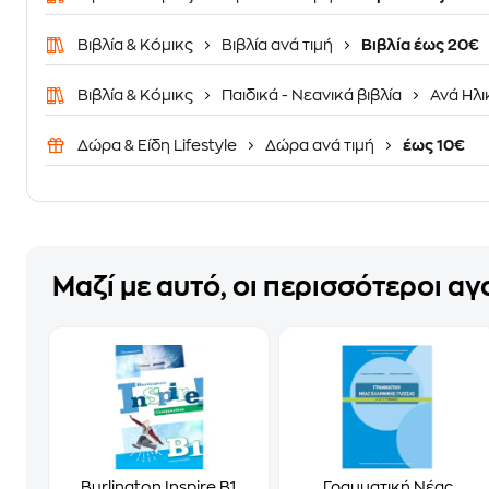
Βιβλία & Κόμικς
Βιβλία ανά τιμή
Βιβλία έως 20€
Βιβλία & Κόμικς
Παιδικά - Νεανικά βιβλία
Ανά Ηλι
Δώρα & Είδη Lifestyle
Δώρα ανά τιμή
έως 10€
Μαζί με αυτό, οι περισσότεροι α
Burlington Inspire B1
Γραμματική Νέας