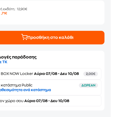
μή εκδότη
: 12,90€
9
,71€
Προσθήκη στο καλάθι
λογές παράδοσης
ε ΤΚ
ε
BOX NOW Locker
Αύριο 07/08 - Δευ 10/08
2,00€
 κατάστημα Public
ΔΩΡΕΑΝ
αθεσιμότητα ανά κατάστημα
τον
χώρο σου
Αύριο 07/08 - Δευ 10/08