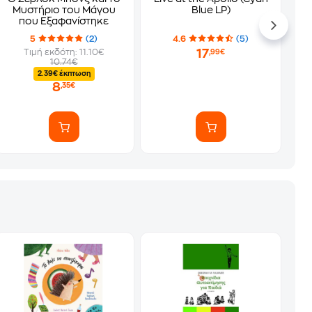
Μυστήριο του Μάγου
Blue LP)
που Εξαφανίστηκε
5
(2)
4.6
(5)
17
Τιμή εκδότη: 11.10€
,99€
10.74€
2.39€ έκπτωση
8
,35€