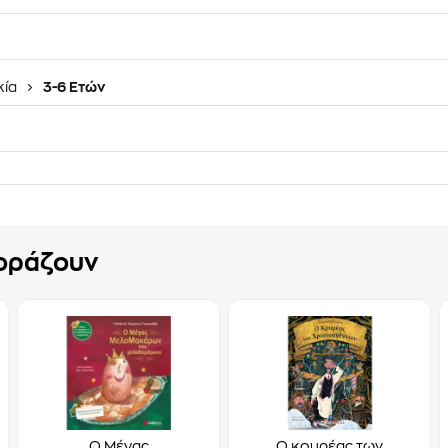
κία
3-6 Ετών
γοράζουν
Ο Μέγας
Ο κουρέας των