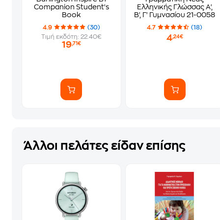
Companion Student's
Ελληνικής Γλώσσας Α',
Book
Β', Γ' Γυμνασίου 21-0058
4.9
(30)
4.7
(18)
4
Τιμή εκδότη: 22.40€
,24€
19
,71€
Άλλοι πελάτες είδαν επίσης