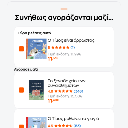
Συνήθως αγοράζονται μαζί...
Τώρα βλέπεις αυτό
Ο Τίμος είναι άρρωστος
5
(1)
Τιμή εκδότη: 11.99€
11
,33€
Αγόρασε μαζί
Το ξενοδοχείο των
συναισθημάτων
4.8
(346)
Τιμή εκδότη: 15.50€
11
,40€
Ο Τίμος μαθαίνει το γιογιό
4.5
(53)