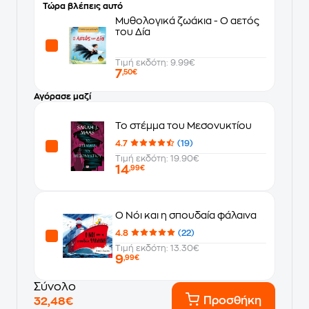
Τώρα βλέπεις αυτό
Μυθολογικά ζωάκια - Ο αετός
του Δία
Τιμή εκδότη: 9.99€
7
,50€
Αγόρασε μαζί
Το στέμμα του Μεσονυκτίου
4.7
(19)
Τιμή εκδότη: 19.90€
14
,99€
Ο Νόι και η σπουδαία φάλαινα
4.8
(22)
Τιμή εκδότη: 13.30€
9
,99€
Σύνολο
Προσθήκη
32,48€