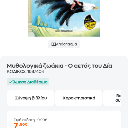
Απόσπασμα
Μυθολογικά ζωάκια - Ο αετός του Δία
ΚΩΔΙΚΟΣ:
1687404
Άμεσα Διαθέσιμο
Βιογ
Σύνοψη βιβλίου
Χαρακτηριστικά
συγγ
Τιμή εκδότη
: 9,99€
7
,50€