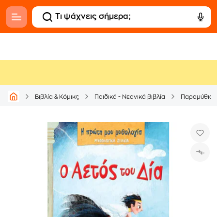
Βιβλία & Κόμικς
Παιδικά - Νεανικά βιβλία
Παραμύθια