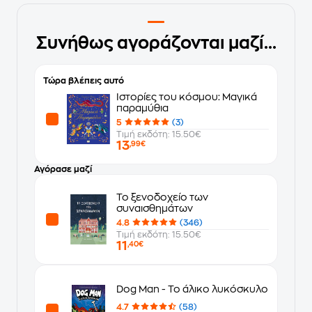
Συνήθως αγοράζονται μαζί...
Τώρα βλέπεις αυτό
Ιστορίες του κόσμου: Μαγικά
παραμύθια
5
(3)
Τιμή εκδότη: 15.50€
13
,99€
Αγόρασε μαζί
Το ξενοδοχείο των
συναισθημάτων
4.8
(346)
Τιμή εκδότη: 15.50€
11
,40€
Dog Man - Το άλικο λυκόσκυλο
4.7
(58)