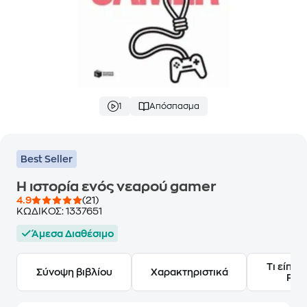
1
Απόσπασμα
Best Seller
Η ιστορία ενός νεαρού gamer
4.9
(21)
ΚΩΔΙΚΟΣ:
1337651
Άμεσα Διαθέσιμο
Τι είπαν
Σύνοψη βιβλίου
Χαρακτηριστικά
Frie