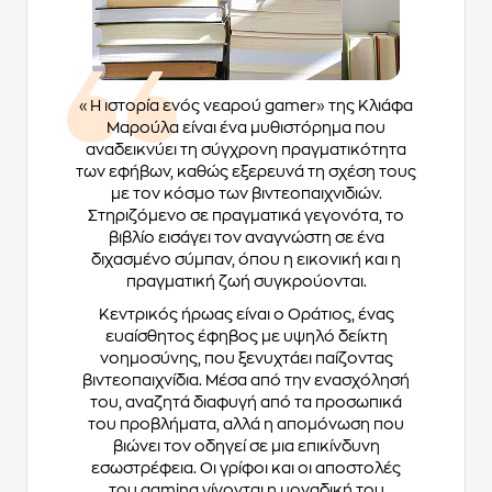
«Η ιστορία ενός νεαρού gamer» της Κλιάφα
Μαρούλα είναι ένα μυθιστόρημα που
αναδεικνύει τη σύγχρονη πραγματικότητα
των εφήβων, καθώς εξερευνά τη σχέση τους
με τον κόσμο των βιντεοπαιχνιδιών.
Στηριζόμενο σε πραγματικά γεγονότα, το
βιβλίο εισάγει τον αναγνώστη σε ένα
διχασμένο σύμπαν, όπου η εικονική και η
πραγματική ζωή συγκρούονται.
Κεντρικός ήρωας είναι ο Οράτιος, ένας
ευαίσθητος έφηβος με υψηλό δείκτη
νοημοσύνης, που ξενυχτάει παίζοντας
βιντεοπαιχνίδια. Μέσα από την ενασχόλησή
του, αναζητά διαφυγή από τα προσωπικά
του προβλήματα, αλλά η απομόνωση που
βιώνει τον οδηγεί σε μια επικίνδυνη
εσωστρέφεια. Οι γρίφοι και οι αποστολές
του gaming γίνονται η μοναδική του