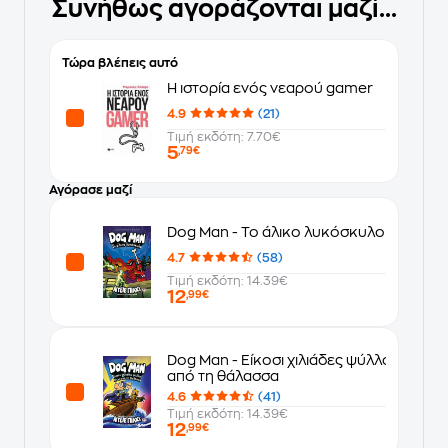
Συνήθως αγοράζονται μαζί...
Τώρα βλέπεις αυτό
Η ιστορία ενός νεαρού gamer
4.9
(21)
Τιμή εκδότη: 7.70€
5
,79€
Αγόρασε μαζί
Dog Man - Το άλικο λυκόσκυλο
4.7
(58)
Τιμή εκδότη: 14.39€
12
,99€
Dog Man - Είκοσι χιλιάδες ψύλλοι κάτω
από τη θάλασσα
4.6
(41)
Τιμή εκδότη: 14.39€
12
,99€