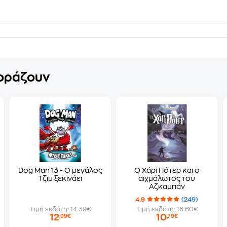
γοράζουν
Dog Man 13 - Ο μεγάλος
Ο Χάρι Πότερ και ο
Τζιμ ξεκινάει
αιχμάλωτος του
Αζκαμπάν
4.9
(249)
Τιμή εκδότη: 14.39€
Τιμή εκδότη: 16.60€
12
10
,99€
,79€