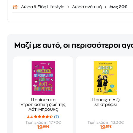
Δώρα & Είδη Lifestyle
Δώρα ανά τιμή
έως 20€
Μαζί με αυτό, οι περισσότεροι α
Η απίστευτα
Η άπαιχτη Λίζι
ντροπιαστική ζωή της
επιστρέφει
Λότι Μπρουκς
4.4
(7)
Τιμή εκδότη: 17.70€
Τιμή εκδότη: 13.30€
12
12
,99€
,57€