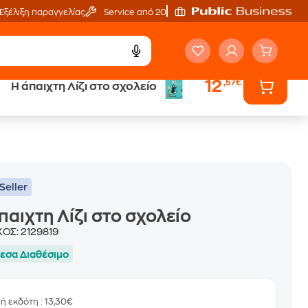
Εξέλιξη παραγγελίας
Service από 20'
12
,57€
Η άπαιχτη Λίζι στο σχολείο
ά
Έλα στον κόσμο
των ηχητικών βιβλίων
Seller
παιχτη Λίζι στο σχολείο
ΚΟΣ:
2129819
εσα Διαθέσιμο
μή εκδότη
: 13,30€