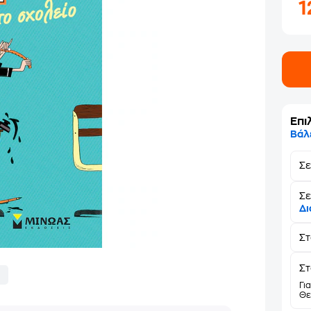
1
Επι
Βάλ
Σ
Σε
Δι
Σ
Στ
Γι
Θε