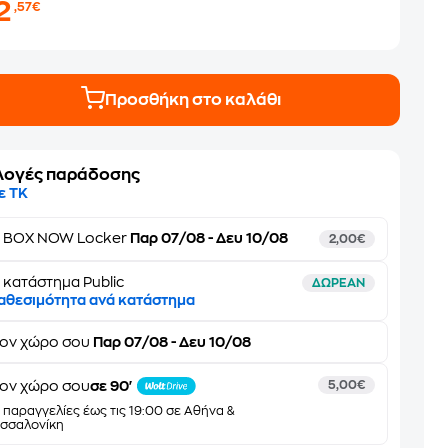
2
,57€
Προσθήκη στο καλάθι
λογές παράδοσης
ε ΤΚ
ε
BOX NOW Locker
Παρ 07/08 - Δευ 10/08
2,00€
 κατάστημα Public
ΔΩΡΕΑΝ
αθεσιμότητα ανά κατάστημα
τον
χώρο σου
Παρ 07/08 - Δευ 10/08
ον χώρο σου
σε 90'
5,00€
α παραγγελίες έως τις 19:00 σε Αθήνα &
σσαλονίκη