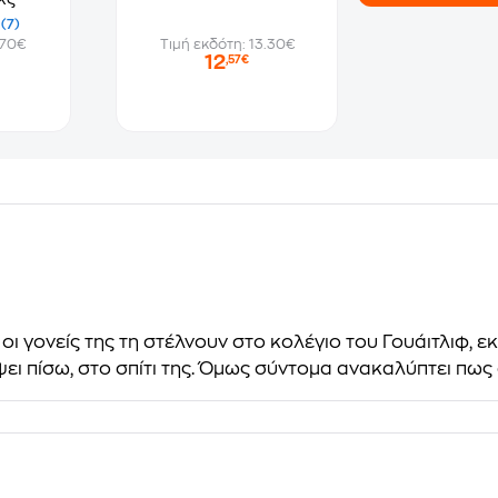
(7)
.70€
Τιμή εκδότη: 13.30€
12
,57€
 οι γονείς της τη στέλνουν στο κολέγιο του Γουάιτλιφ, ε
ψει πίσω, στο σπίτι της. Όμως σύντομα ανακαλύπτει πως