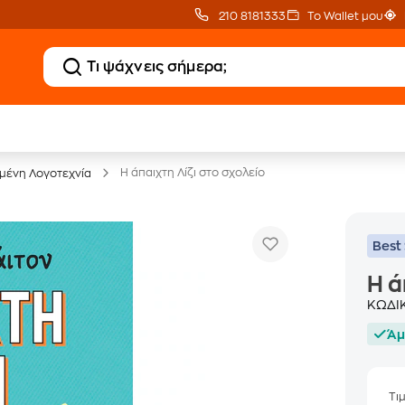
210 8181333
Το Wallet μου
20 € Public επιστροφή
Δωρεάν Μεταφορικ
με Snappi
με Public+ Delivery
Η άπαιχτη Λίζι στο σχολείο
ένη Λογοτεχνία
Best 
Η ά
ΚΩΔΙ
Άμ
Τι