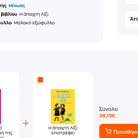
της
Μίνωας
 βιβλίου
Η άπαιχτη Λίζι
Άτο
φυλλο
Μαλακό εξώφυλλο
Σύνολο
38,13€
α
Η άπαιχτη Λίζι
Προσθήκ
ωή της
επιστρέφει
κς