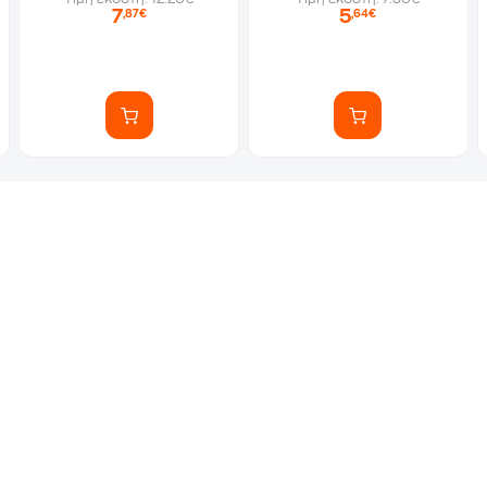
7
5
,87€
,64€