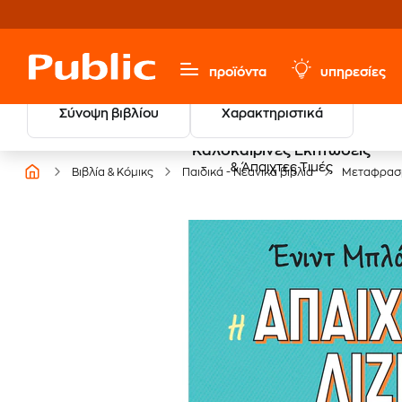
προϊόντα
υπηρεσίες
Σύνοψη βιβλίου
Χαρακτηριστικά
Καλοκαιρινές Εκπτώσεις
& Άπαιχτες Τιμές
Βιβλία & Κόμικς
Παιδικά - Νεανικά βιβλία
Μεταφρασμ