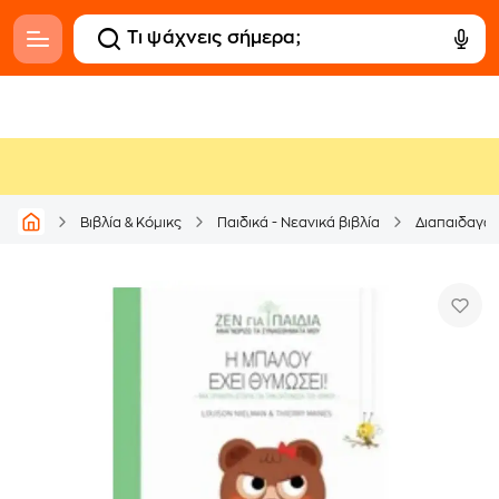
Βιβλία & Κόμικς
Παιδικά - Νεανικά βιβλία
Διαπαιδαγώ