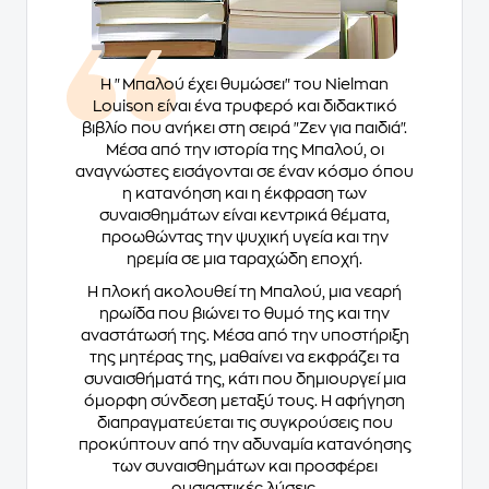
Η "Μπαλού έχει θυμώσει" του Nielman
Louison είναι ένα τρυφερό και διδακτικό
βιβλίο που ανήκει στη σειρά "Ζεν για παιδιά".
Μέσα από την ιστορία της Μπαλού, οι
αναγνώστες εισάγονται σε έναν κόσμο όπου
η κατανόηση και η έκφραση των
συναισθημάτων είναι κεντρικά θέματα,
προωθώντας την ψυχική υγεία και την
ηρεμία σε μια ταραχώδη εποχή.
Η πλοκή ακολουθεί τη Μπαλού, μια νεαρή
ηρωίδα που βιώνει το θυμό της και την
αναστάτωσή της. Μέσα από την υποστήριξη
της μητέρας της, μαθαίνει να εκφράζει τα
συναισθήματά της, κάτι που δημιουργεί μια
όμορφη σύνδεση μεταξύ τους. Η αφήγηση
διαπραγματεύεται τις συγκρούσεις που
προκύπτουν από την αδυναμία κατανόησης
των συναισθημάτων και προσφέρει
ουσιαστικές λύσεις.