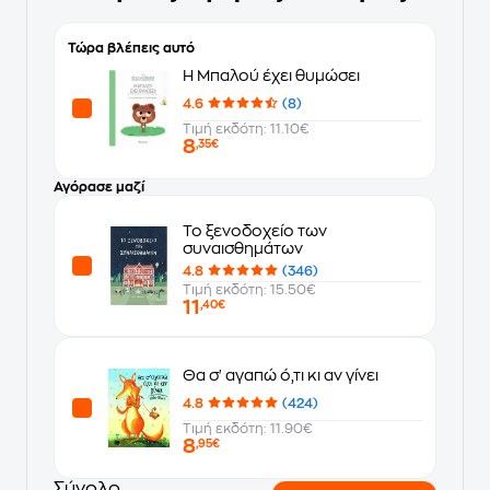
Τώρα βλέπεις αυτό
Η Μπαλού έχει θυμώσει
4.6
(8)
Τιμή εκδότη: 11.10€
8
,35€
Αγόρασε μαζί
Το ξενοδοχείο των
συναισθημάτων
4.8
(346)
Τιμή εκδότη: 15.50€
11
,40€
Θα σ' αγαπώ ό,τι κι αν γίνει
4.8
(424)
Τιμή εκδότη: 11.90€
8
,95€
Σύνολο