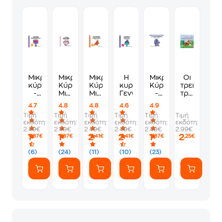
Μικροί
Μικροί
Μικροί
Η
Μικροί
Οι
κύριοι
Κύριοι-
Κύριοι-
κυρία
Κύριοι
τρεις
-
Μικρές
Μικρές
Γενναία
-
τράγοι
Μικρές
Κυρίες
Κυρίες
Μικρές
και
4.7
4.8
4.8
4.6
4.9
κυρίες:
81-
Nο
Κυρίες
το
Τιμή
Τιμή
Τιμή
Τιμή
Τιμή
Τιμή
Η
Η
96 -
44-
ξωτικό
εκδότη:
εκδότη:
εκδότη:
εκδότη:
εκδότη:
εκδότη:
κυρία
κυρία
Ο
Ο
2.49€
2.49€
2.49€
2.49€
2.49€
2.99€
Εκπληξούλα
Αγκαλίτσα
κύριος
κύριος
1
1
2
2
1
2
,87€
,87€
,41€
,41€
,87€
,25€
Καβγατζής
Γκρινιάρης
(6)
(24)
(11)
(10)
(23)