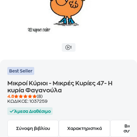
1
Best Seller
Μικροί Κύριοι - Μικρές Κυρίες 47- Η
κυρία Φαγανούλα
4.8
(8)
ΚΩΔΙΚΟΣ:
1037259
Άμεσα Διαθέσιμο
Βιογ
Σύνοψη βιβλίου
Χαρακτηριστικά
συγγ