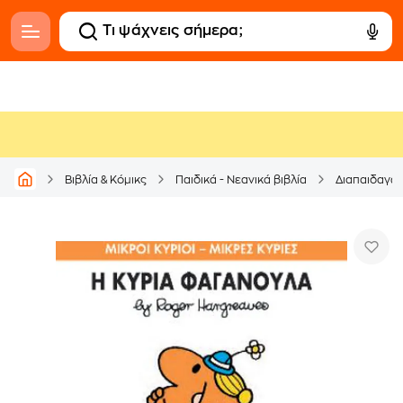
Βιβλία & Κόμικς
Παιδικά - Νεανικά βιβλία
Διαπαιδαγώ