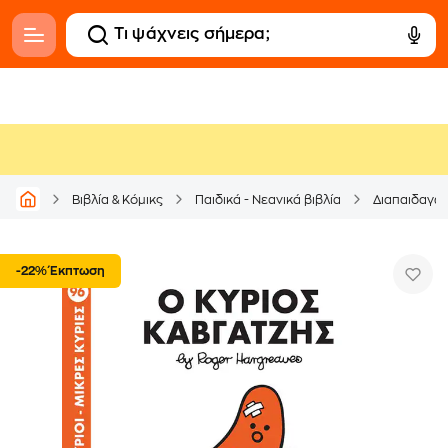
Βιβλία & Κόμικς
Παιδικά - Νεανικά βιβλία
Διαπαιδαγώ
-22% Έκπτωση