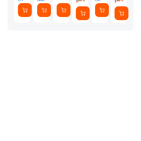
1
1
,87€
,87€