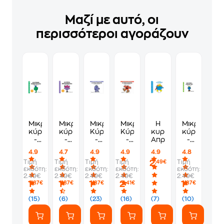
Μαζί με αυτό, οι
περισσότεροι αγοράζουν
Μικροί
Μικροί
Μικροί
Μικροί
Η
Μικροί
κύριοι
κύριοι
Κύριοι
Κύριοι
κυρία
κύριοι
-
-
-
-
Απρόσεκτη
-
Μικρές
Μικρές
Μικρές
Μικρές
Μικρές
4.9
4.7
4.9
4.9
4.9
4.8
κυρίες:
κυρίες:
Κυρίες
Κυρίες
κυρίες:
2
Τιμή
Τιμή
Τιμή
Τιμή
Τιμή
,49€
Ο
Η
44-
34-
Ο
εκδότη:
εκδότη:
εκδότη:
εκδότη:
εκδότη:
κύριος
κυρία
Ο
Ο
κύριος
2.49€
2.49€
2.49€
2.49€
2.49€
Ψεματούλης
Εκπληξούλα
κύριος
κύριος
Θαυμάσιος
1
1
1
2
1
,87€
,87€
,87€
,41€
,87€
Γκρινιάρης
Φασαρίας
(15)
(6)
(23)
(16)
(7)
(10)