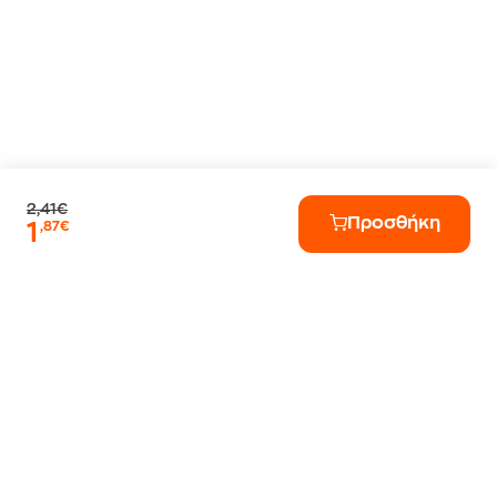
2,41€
Προσθήκη
1
,87€