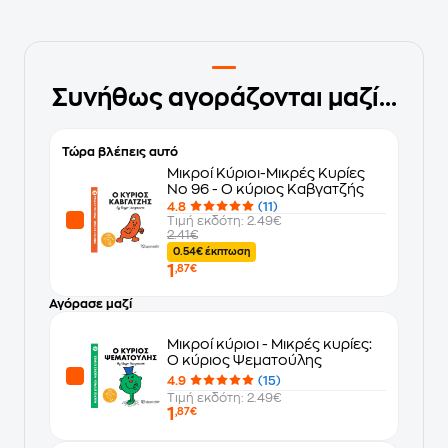
Συνήθως αγοράζονται μαζί...
Τώρα βλέπεις αυτό
Μικροί Κύριοι-Μικρές Κυρίες
Nο 96 - Ο κύριος Καβγατζής
4.8
(11)
Τιμή εκδότη: 2.49€
2.41€
0.54€ έκπτωση
1
,87€
Αγόρασε μαζί
Μικροί κύριοι - Μικρές κυρίες:
Ο κύριος Ψεματούλης
4.9
(15)
Τιμή εκδότη: 2.49€
1
,87€