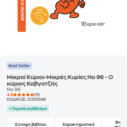
Best Seller
Μικροί Κύριοι-Μικρές Κυρίες Nο 96 - Ο
κύριος Καβγατζής
Nο 96
4.8
(11)
ΚΩΔΙΚΟΣ:
2000346
Άμεσα Διαθέσιμο
Βιογ
Σύνοψη βιβλίου
Χαρακτηριστικά
συγγ