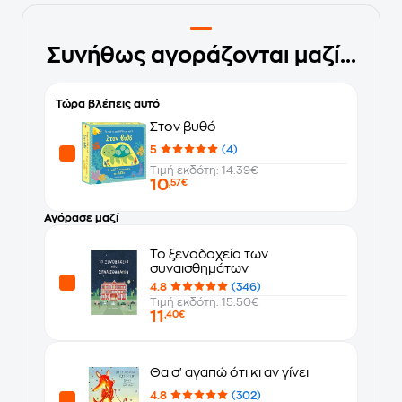
Συνήθως αγοράζονται μαζί...
Τώρα βλέπεις αυτό
Στον βυθό
5
(4)
Τιμή εκδότη: 14.39€
10
,57€
Αγόρασε μαζί
Το ξενοδοχείο των
συναισθημάτων
4.8
(346)
Τιμή εκδότη: 15.50€
11
,40€
Θα σ' αγαπώ ότι κι αν γίνει
4.8
(302)