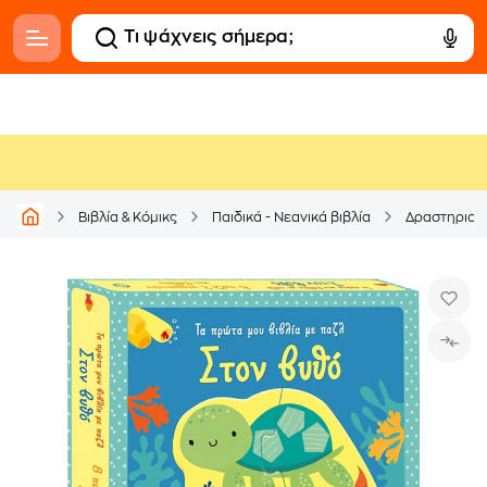
Βιβλία & Κόμικς
Παιδικά - Νεανικά βιβλία
Δραστηριοτ