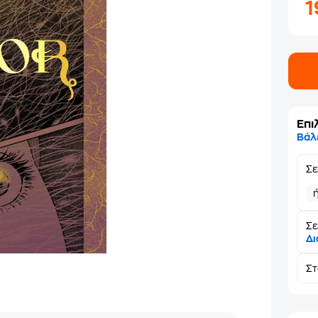
Επι
Βάλ
Σ
Σε
Δι
Σ