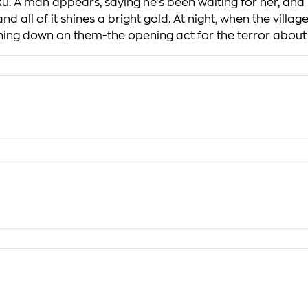
A man appears, saying he's been waiting for her, and inv
 and all of it shines a bright gold. At night, when the vil
ining down on them-the opening act for the terror about