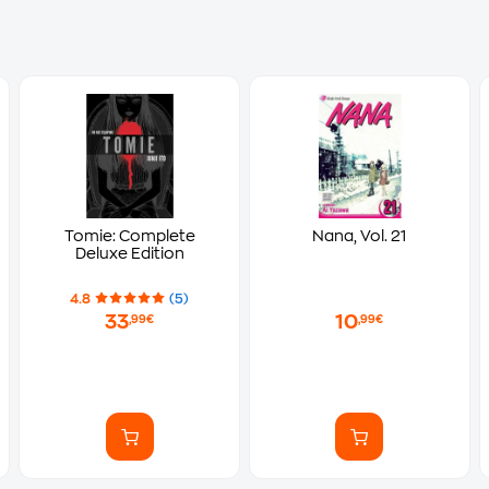
Tomie: Complete
Nana, Vol. 21
Deluxe Edition
4.8
(5)
33
10
,99€
,99€