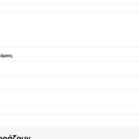
όμικς
γοράζουν