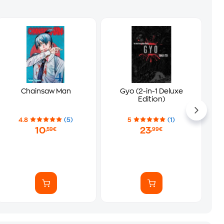
Chainsaw Man
Gyo (2-in-1 Deluxe
Edition)
4.8
(5)
5
(1)
10
23
,59€
,99€