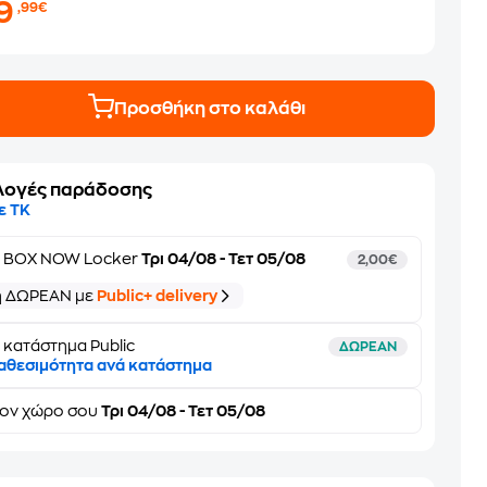
19
,99€
Προσθήκη στο καλάθι
λογές παράδοσης
ε ΤΚ
ε
BOX NOW Locker
Τρι 04/08 - Τετ 05/08
2,00€
ή ΔΩΡΕΑΝ με
Public+ delivery
 κατάστημα Public
ΔΩΡΕΑΝ
αθεσιμότητα ανά κατάστημα
τον
χώρο σου
Τρι 04/08 - Τετ 05/08