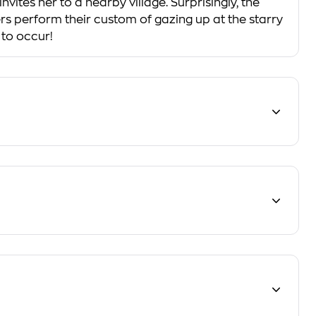
ites her to a nearby village. Surprisingly, the
lagers perform their custom of gazing up at the starry
 to occur!