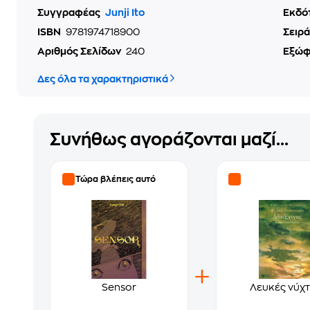
Συγγραφέας
Junji Ito
Εκδό
ISBN
9781974718900
Σειρά
Αριθμός Σελίδων
240
Εξώ
Δες όλα τα χαρακτηριστικά
Συνήθως αγοράζονται μαζί...
Τώρα βλέπεις αυτό
Sensor
Λευκές νύχτ