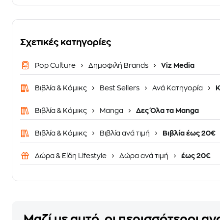
Σχετικές κατηγορίες
Pop Culture
Δημοφιλή Brands
Viz Media
Βιβλία & Κόμικς
Best Sellers
Ανά Κατηγορία
Κ
Βιβλία & Κόμικς
Manga
Δες Όλα τα Manga
Βιβλία & Κόμικς
Βιβλία ανά τιμή
Βιβλία έως 20€
Δώρα & Είδη Lifestyle
Δώρα ανά τιμή
έως 20€
Μαζί με αυτό, οι περισσότεροι α