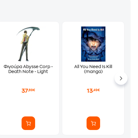
Φιγούρα Abysse Corp -
All You Need Is Kill
Death Note - Light
(manga)
37
13
,89€
,49€