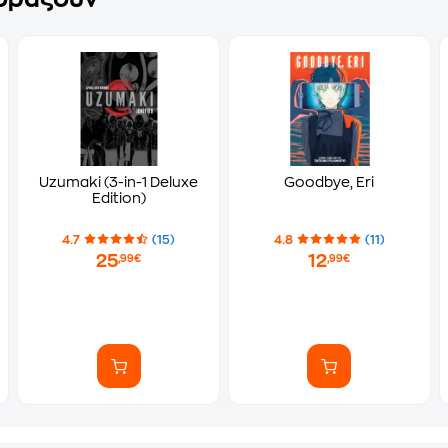
Uzumaki (3-in-1 Deluxe
Goodbye, Eri
Edition)
4.7
(15)
4.8
(11)
25
12
,99€
,99€