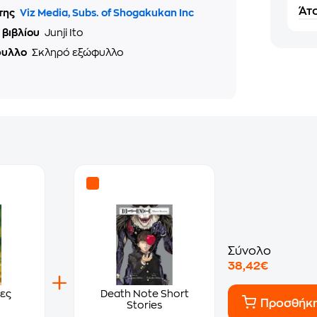
Άτο
της
Viz Media, Subs. of Shogakukan Inc
 βιβλίου
Junji Ito
φυλλο
Σκληρό εξώφυλλο
Σύνολο
38,42€
ες
Death Note Short
Προσθήκ
Stories