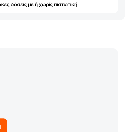
κες δόσεις με ή χωρίς πιστωτική
η