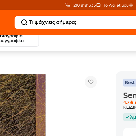
210 8181333
Το Wallet μου
Βιογραφία
20 € Public επιστροφή
Δωρεάν Μεταφορικ
συγγραφέα
με Snappi
με Public+ Delivery
Best 
Se
4.7
ΚΩΔΙ
Άμ