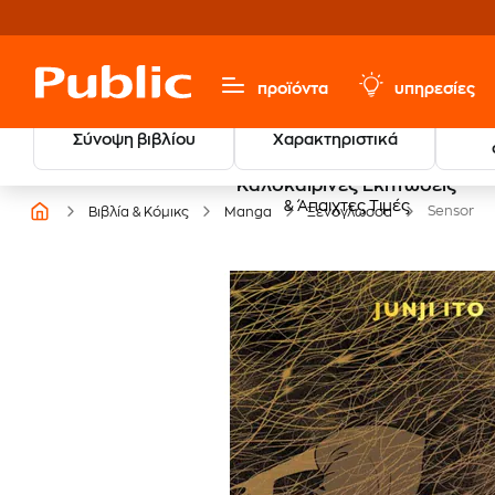
προϊόντα
υπηρεσίες
Σύνοψη βιβλίου
Χαρακτηριστικά
Καλοκαιρινές Εκπτώσεις
& Άπαιχτες Τιμές
Sensor
Βιβλία & Κόμικς
Manga
Ξενόγλωσσα