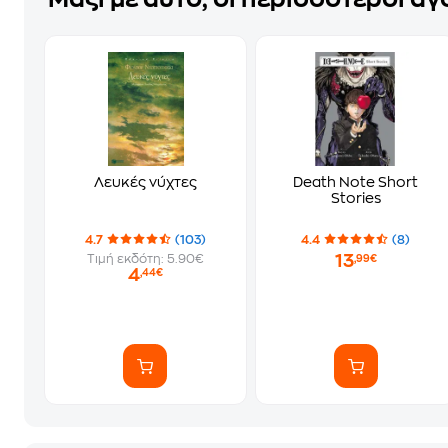
Λευκές νύχτες
Death Note Short
Stories
4.7
(103)
4.4
(8)
13
Τιμή εκδότη: 5.90€
,99€
4
,44€