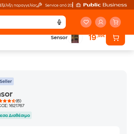
Εξέλιξη παραγγελίας
Service από 20'
19
,99€
Sensor
ά
Έλα στον κόσμο
των ηχητικών βιβλίων
Seller
nsor
(6)
ΚΟΣ:
1621767
εσα Διαθέσιμο