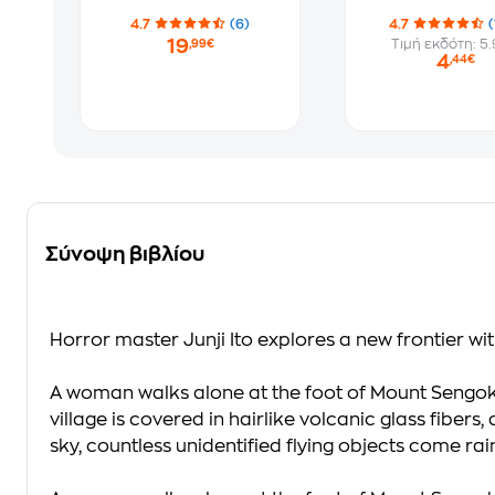
4.7
(6)
4.7
(
19
Τιμή εκδότη: 5
,99€
4
,44€
Σύνοψη βιβλίου
Horror master Junji Ito explores a new frontier w
A woman walks alone at the foot of Mount Sengoku. 
village is covered in hairlike volcanic glass fibers,
sky, countless unidentified flying objects come ra