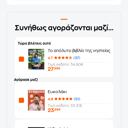
Συνήθως αγοράζονται μαζί...
Τώρα βλέπεις αυτό
Το απόλυτο βιβλίο της νηστείας
4.7
(37)
Τιμή εκδότη: 34.90€
27
,99€
Αγόρασε μαζί
Ευκολάκι
4.8
(51)
Τιμή εκδότη: 33.31€
23
,99€