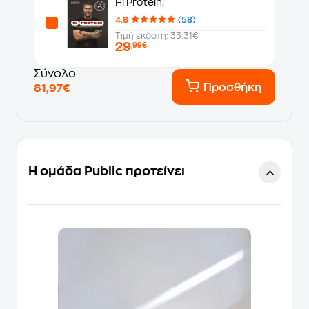
Hi Protein!
4.8
(58)
Τιμή εκδότη: 33.31€
29
,99€
Σύνολο
Προσθήκη
81,97€
Η ομάδα Public προτείνει