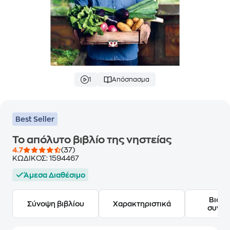
1
Απόσπασμα
Best Seller
Το απόλυτο βιβλίο της νηστείας
4.7
(37)
ΚΩΔΙΚΟΣ:
1594467
Άμεσα Διαθέσιμο
Βιογ
Σύνοψη βιβλίου
Χαρακτηριστικά
συγγ