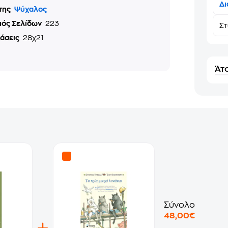
Δι
της
Ψύχαλος
μός Σελίδων
223
Σ
τάσεις
28χ21
Άτο
Σύνολο
48,00€