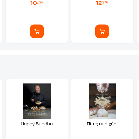
10
12
,52€
,27€
Happy Buddha
Πίτες από χέρι