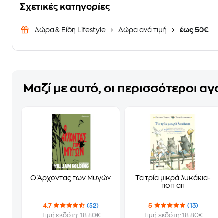
Σχετικές κατηγορίες
Δώρα & Είδη Lifestyle
Δώρα ανά τιμή
έως 50€
Μαζί με αυτό, οι περισσότεροι α
Ο Άρχοντας των Μυγών
Τα τρία μικρά λυκάκια-
ποπ απ
4.7
(52)
5
(13)
Τιμή εκδότη: 18.80€
Τιμή εκδότη: 18.80€