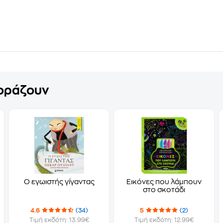
γοράζουν
Ο εγωιστής γίγαντας
Εικόνες που λάμπουν
στο σκοτάδι
4.6
(34)
5
(2)
Τιμή εκδότη: 13.99€
Τιμή εκδότη: 12.99€