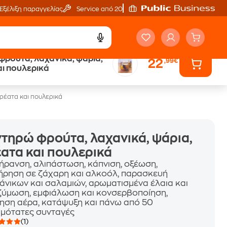
Εξέλιξη παραγγελίας
Service από 20'
φρούτα, λαχανικά, ψάρια,
22
,99€
ά
Έλα στον κόσμο
αι πουλερικά
των ηχητικών βιβλίων
κρέατα και πουλερικά
τηρώ φρούτα, λαχανικά, ψάρια,
ατα και πουλερικά
ήρανση, αλιπάστωση, κάπνιση, οξέωση,
ήρηση σε ζάχαρη και αλκοόλ, παρασκευή
άνικων και σαλαμιών, αρωματισμένα έλαια και
 ζύμωση, εμφιάλωση και κονσερβοποίηση,
ηση αέρα, κατάψυξη και πάνω από 50
ιμότατες συνταγές
(1)