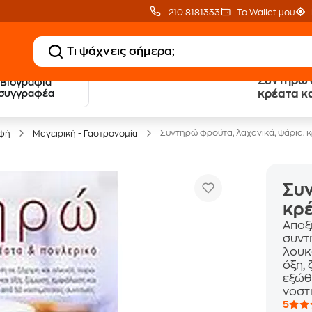
210 8181333
Το Wallet μου
Συντηρώ 
Βιογραφία
20 € Public επιστροφή
Δωρεάν Μεταφορικ
συγγραφέα
κρέατα κ
με Snappi
με Public+ Delivery
Συντηρώ φρούτα, λαχανικά, ψάρια, 
οφή
Μαγειρική - Γαστρονομία
Συν
κρέ
Αποξ
συντ
λουκ
όξη,
εξώθ
νοστ
5