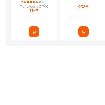
2.4
(5)
23
Τιμή εκδότη: 13.70€
,99€
11
,03€