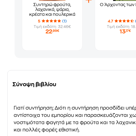
Συντηρώ φρούτα,
Ο Άρχοντας των
λαχανικά, ψάρια,
κρέατα και πουλερικά
5
(1)
4.7
Τιμή εκδότη: 32.46€
Τιμή εκδότη: 18
22
13
,99€
,17€
Σύνοψη βιβλίου
Γιατί συντήρηση; Διότι η συντήρηση προσδίδει υ
αντίστοιχα του εμπορίου και παρασκευάζονται χω
νοστιμότατα φαγητά με τα φρούτα και τα λαχανικ
και πολλές φορές εθιστική.