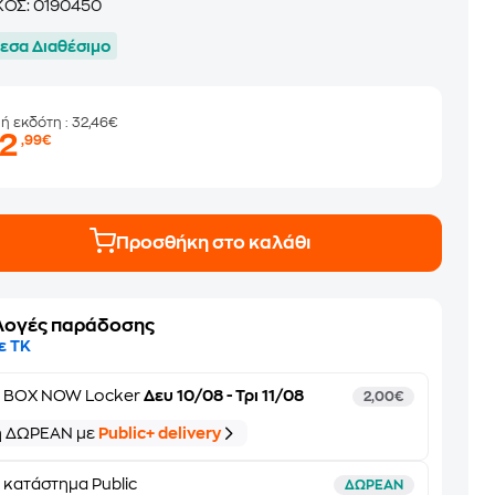
ΚΟΣ:
0190450
εσα Διαθέσιμο
μή εκδότη
: 32,46€
22
,99€
Προσθήκη στο καλάθι
λογές παράδοσης
ε ΤΚ
ε
BOX NOW Locker
Δευ 10/08 - Τρι 11/08
2,00€
ή ΔΩΡΕΑΝ με
Public+ delivery
 κατάστημα Public
ΔΩΡΕΑΝ