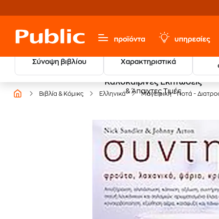
προϊόντα
υπηρεσίες
Σύνοψη βιβλίου
Χαρακτηριστικά
Καλοκαιρινές Εκπτώσεις
& Άπαιχτες Τιμές
Βιβλία & Κόμικς
Ελληνικά
Μαγειρική - Ποτά - Διατρ