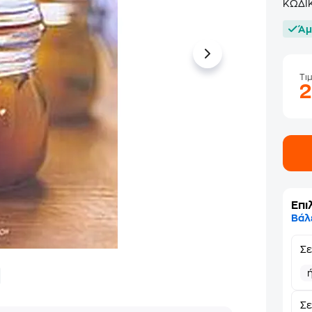
ΚΩΔΙ
Άμ
Τι
Επι
Βάλ
Σ
Σε