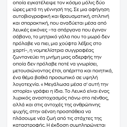
οποία εγκατέλειψε τον κόσμο μόλις δύο
ώρες μετά τη γέννησή της. Σε μια αφήγηση
αυτοβιογραφική και θραυσματική, στιλπνή
και σπαρακτική, που αναδύεται μέσα από
λευκές εικόνες –τα σπάργανα που έγιναν
σάβανο, το μητρικό γάλα που το μωρό δεν
πρόλαβε να πιει, μια χούφτα λέξεις στο
χαρτί–, η νομπελίστρια συγγραφέας
ζωντανεύει τη μνήμη μιας αδερφής την
οποία δεν πρόλαβε ποτέ να γνωρίσει,
μετουσιώνοντας έτσι, απέριττα και ποιητικά,
ένα θέμα βαθιά προσωπικό σε υψηλή
λογοτεχνία. «Μεγάλωσα μέσα σ’ αυτή την
ιστορία» γράφει η ίδια. Το Λευκό είναι ένας
λυρικός αναστοχασμός πάνω στο πένθος,
αλλά και στις αντοχές της ανθρώπινης
ψυχής, στην αέναη προσπάθεια να
πλάσουμε νέα ζωή από τις στάχτες της
καταστροφής. Η έκδοση συμπληρώνεται