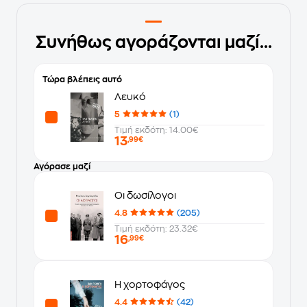
Συνήθως αγοράζονται μαζί...
Τώρα βλέπεις αυτό
Λευκό
5
(1)
Τιμή εκδότη: 14.00€
13
,99€
Αγόρασε μαζί
Οι δωσίλογοι
4.8
(205)
Τιμή εκδότη: 23.32€
16
,99€
Η χορτοφάγος
4.4
(42)