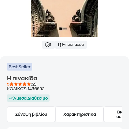
1
Απόσπασμα
Best Seller
Η πινακίδα
5
(2)
ΚΩΔΙΚΟΣ:
1436692
Άμεσα Διαθέσιμο
Βιογ
Σύνοψη βιβλίου
Χαρακτηριστικά
συγγ