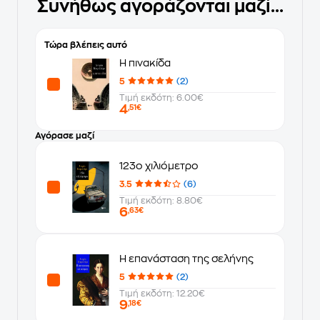
Συνήθως αγοράζονται μαζί...
Τώρα βλέπεις αυτό
Η πινακίδα
5
(2)
Τιμή εκδότη: 6.00€
4
,51€
Αγόρασε μαζί
123ο χιλιόμετρο
3.5
(6)
Τιμή εκδότη: 8.80€
6
,63€
Η επανάσταση της σελήνης
5
(2)
Τιμή εκδότη: 12.20€
9
,18€