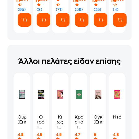
17
17
14
15
16
(95)
(8)
(71)
(56)
(33)
(4)
Άλλοι πελάτες είδαν επίσης
Ουρανόεσσα
Ο
Κι
Κρασί
Ογκρέσα
Ντόμινο
(Επανέκδοση)
τρόπος
ως
από
(Επανέκδοση)
που
την
τα
λες
άλλη
χείλη
4.8
4.5
4.5
4.7
5
4.8
τ'
μου
σου