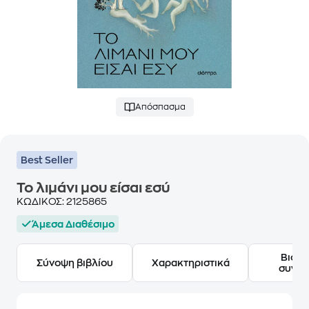
Απόσπασμα
Best Seller
Το λιμάνι μου είσαι εσύ
ΚΩΔΙΚΟΣ:
2125865
Άμεσα Διαθέσιμο
Βιογ
Σύνοψη βιβλίου
Χαρακτηριστικά
συγγ