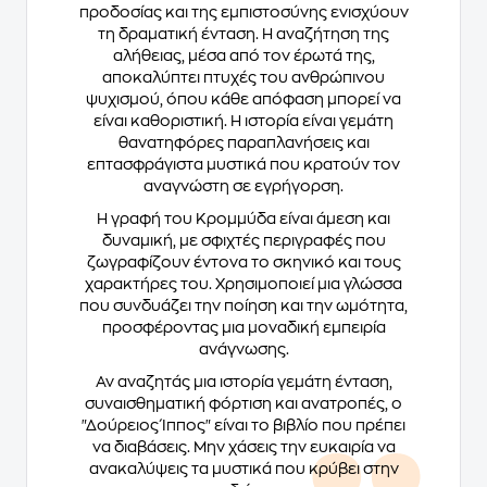
προδοσίας και της εμπιστοσύνης ενισχύουν
τη δραματική ένταση. Η αναζήτηση της
αλήθειας, μέσα από τον έρωτά της,
αποκαλύπτει πτυχές του ανθρώπινου
ψυχισμού, όπου κάθε απόφαση μπορεί να
είναι καθοριστική. Η ιστορία είναι γεμάτη
θανατηφόρες παραπλανήσεις και
επτασφράγιστα μυστικά που κρατούν τον
αναγνώστη σε εγρήγορση.
Η γραφή του Κρομμύδα είναι άμεση και
δυναμική, με σφιχτές περιγραφές που
ζωγραφίζουν έντονα το σκηνικό και τους
χαρακτήρες του. Χρησιμοποιεί μια γλώσσα
που συνδυάζει την ποίηση και την ωμότητα,
προσφέροντας μια μοναδική εμπειρία
ανάγνωσης.
Αν αναζητάς μια ιστορία γεμάτη ένταση,
συναισθηματική φόρτιση και ανατροπές, ο
"Δούρειος Ίππος" είναι το βιβλίο που πρέπει
να διαβάσεις. Μην χάσεις την ευκαιρία να
ανακαλύψεις τα μυστικά που κρύβει στην