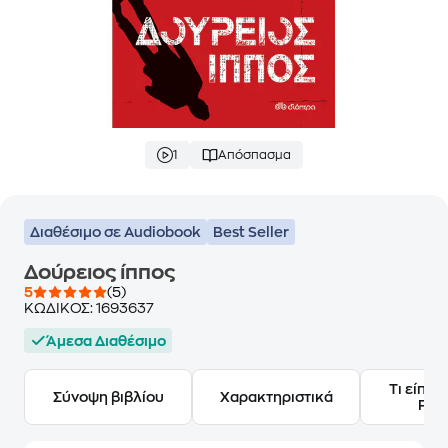
1
Απόσπασμα
Διαθέσιμο σε Audiobook
Best Seller
Δούρειος ίππος
5
(5)
ΚΩΔΙΚΟΣ:
1693637
Άμεσα Διαθέσιμο
Τι είπαν
Σύνοψη βιβλίου
Χαρακτηριστικά
Frie