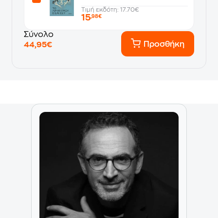
Τιμή εκδότη: 17.70€
15
,98€
Σύνολο
Προσθήκη
44,95€