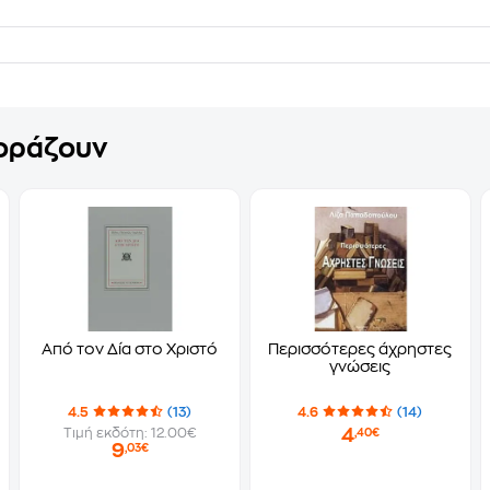
γοράζουν
Από τον Δία στο Χριστό
Περισσότερες άχρηστες
γνώσεις
4.5
(13)
4.6
(14)
4
Τιμή εκδότη: 12.00€
,40€
9
,03€