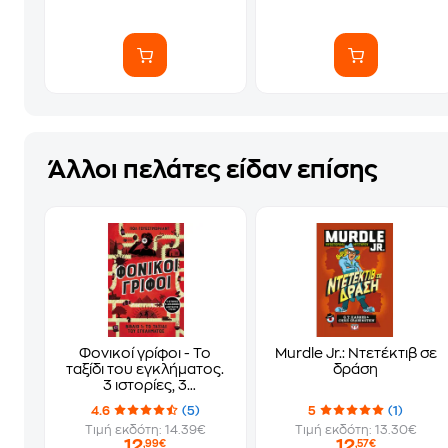
Άλλοι πελάτες είδαν επίσης
Φονικοί γρίφοι - Το
Murdle Jr.: Ντετέκτιβ σε
ταξίδι του εγκλήματος.
δράση
3 ιστορίες, 3
δολοφόνοι, αμέτρητες
4.6
(5)
5
(1)
λύσεις (βιβλίο 1)
Τιμή εκδότη: 14.39€
Τιμή εκδότη: 13.30€
12
12
,99€
,57€