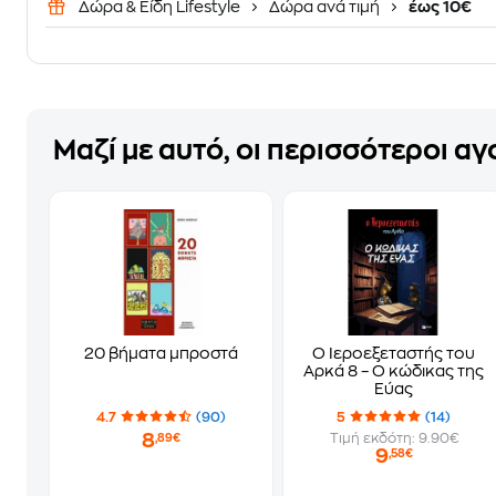
Δώρα & Είδη Lifestyle
Δώρα ανά τιμή
έως 10€
Μαζί με αυτό, οι περισσότεροι α
20 βήματα μπροστά
Ο Ιεροεξεταστής του
Αρκά 8 – Ο κώδικας της
Εύας
4.7
(90)
5
(14)
8
Τιμή εκδότη: 9.90€
,89€
9
,58€