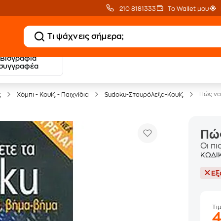
210 8181333
Το Wallet μου
Βιογραφία
20 € Public επιστροφή
Δωρεάν Μεταφορικ
συγγραφέα
με Snappi
με Public+ Delivery
Πώς να
ς
Χόμπι - Κουίζ - Παιχνίδια
Sudoku-Σταυρόλεξα-Κουίζ
Πώς
Οι π
ΚΩΔΙ
Εξ
Τι