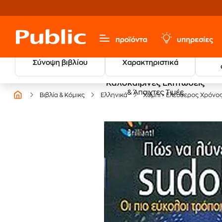
προϊόντα
υπηρεσίες
Σύνοψη βιβλίου
Χαρακτηριστικά
Καλοκαιρινές Εκπτώσεις
& Άπαιχτες Τιμές
Βιβλία & Κόμικς
Ελληνικά
Χόμπι - Ελεύθερος Χρόνο