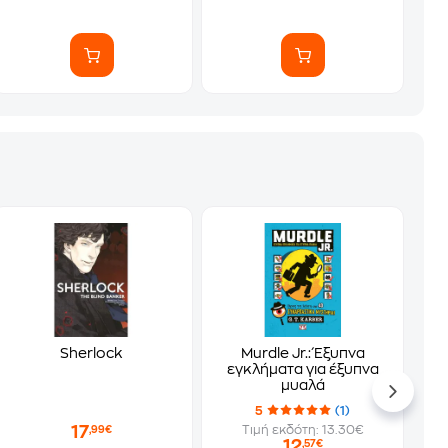
Sherlock
Murdle Jr.: Έξυπνα
εγκλήματα για έξυπνα
μυαλά
5
(1)
17
Τιμή εκδότη: 13.30€
,99€
12
,57€