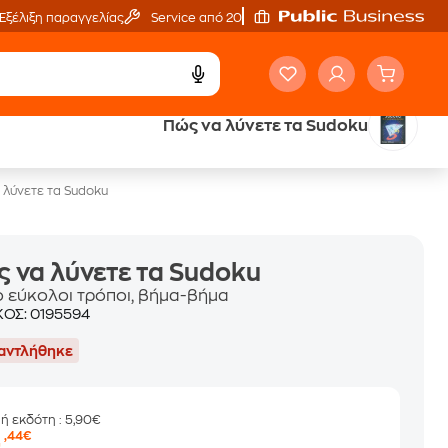
Εξέλιξη παραγγελίας
Service από 20'
Πώς να λύνετε τα Sudoku
ά
Έλα στον κόσμο
των ηχητικών βιβλίων
 λύνετε τα Sudoku
 να λύνετε τα Sudoku
ιο εύκολοι τρόποι, βήμα-βήμα
ΚΟΣ:
0195594
αντλήθηκε
μή εκδότη
: 5,90€
4
,44€