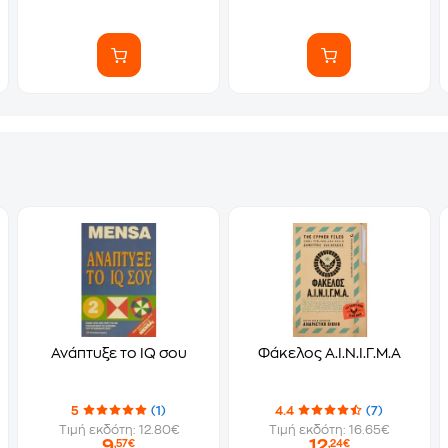
Ανάπτυξε το IQ σου
Φάκελος Α.Ι.Ν.Ι.Γ.Μ.Α
5
(1)
4.4
(7)
Τιμή εκδότη: 12.80€
Τιμή εκδότη: 16.65€
9
12
,57€
,24€