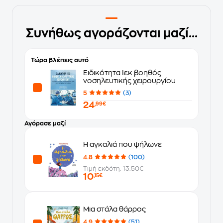
Συνήθως αγοράζονται μαζί...
Τώρα βλέπεις αυτό
Ειδικότητα Ιεκ βοηθός
νοσηλευτικής χειρουργίου
5
(3)
24
,99€
Αγόρασε μαζί
Η αγκαλιά που ψήλωνε
4.8
(100)
Τιμή εκδότη: 13.50€
10
,15€
Μια στάλα θάρρος
4.9
(51)