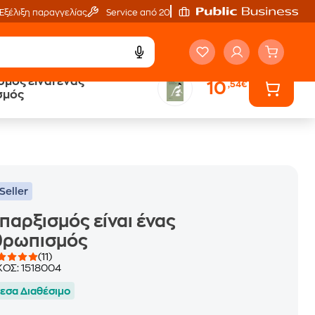
Εξέλιξη παραγγελίας
Service από 20'
σμός είναι ένας
10
,54€
ά
Έλα στον κόσμο
σμός
των ηχητικών βιβλίων
Seller
παρξισμός είναι ένας
θρωπισμός
(11)
ΚΟΣ:
1518004
εσα Διαθέσιμο