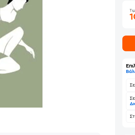
Τι
Επι
Βάλ
Σ
Σε
Δι
Σ