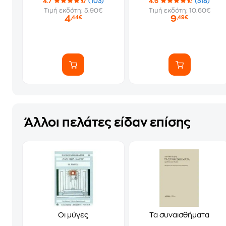
4.7
(103)
4.6
(318)
Τιμή εκδότη: 5.90€
Τιμή εκδότη: 10.60€
4
9
,44€
,49€
Άλλοι πελάτες είδαν επίσης
Οι μύγες
Τα συναισθήματα