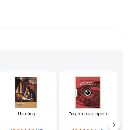
Η πτώση
Το μάτι του ψαριού