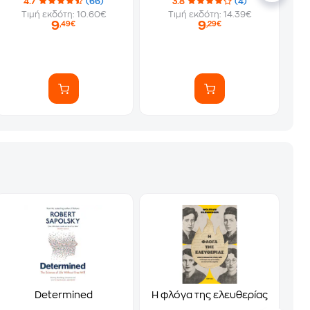
4.7
(66)
3.8
(4)
Τιμή εκδότη: 10.60€
Τιμή εκδότη: 14.39€
9
9
,49€
,29€
Determined
Η φλόγα της ελευθερίας