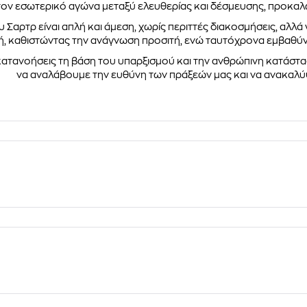
τον εσωτερικό αγώνα μεταξύ ελευθερίας και δέσμευσης, προκαλ
 Σαρτρ είναι απλή και άμεση, χωρίς περιττές διακοσμήσεις, αλ
κή, καθιστώντας την ανάγνωση προσιτή, ενώ ταυτόχρονα εμβαθύ
κατανοήσεις τη βάση του υπαρξισμού και την ανθρώπινη κατάσταση
να αναλάβουμε την ευθύνη των πράξεών μας και να ανακαλύψ