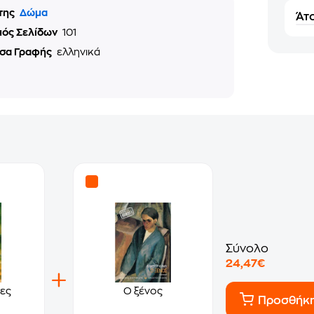
της
Δώμα
Άτο
μός Σελίδων
101
σα Γραφής
ελληνικά
Σύνολο
24,47€
ες
Ο ξένος
Προσθήκ