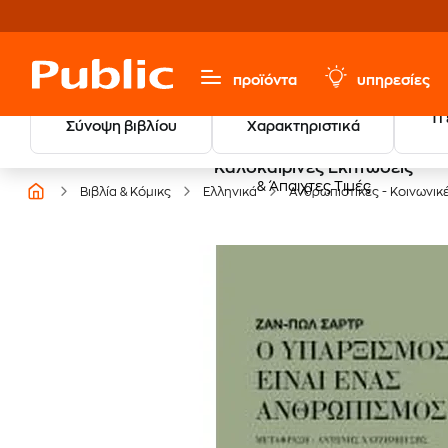
προϊόντα
υπηρεσίες
Τι
Σύνοψη βιβλίου
Χαρακτηριστικά
Καλοκαιρινές Εκπτώσεις
& Άπαιχτες Τιμές
Βιβλία & Κόμικς
Ελληνικά
Ανθρωπιστικές - Κοινωνικ