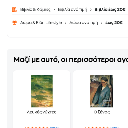
Βιβλία & Κόμικς
Βιβλία ανά τιμή
Βιβλία έως 20€
Δώρα & Είδη Lifestyle
Δώρα ανά τιμή
έως 20€
Μαζί με αυτό, οι περισσότεροι α
Λευκές νύχτες
Ο ξένος