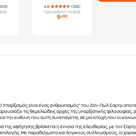
103)
4.6
(318)
.90€
Τιμή εκδότη: 10.60€
9
,49€
"Ο Υπαρξισμός είναι ένας ανθρωπισμός" του Ζαν-Πωλ Σαρτρ αποτελ
αρουσιάζει τις θεμελιώδεις αρχές της υπαρξιστικής φιλοσοφίας.
και την ευθύνη που αυτή συνεπάγεται, σε μια εποχή που οι κοιν
ιά της αφήγησης βρίσκεται η έννοια της ελευθερίας, με τον Σαρτρ
 επιλογής. Με παραδείγματα και λογικούς συλλογισμούς, οι χαρ