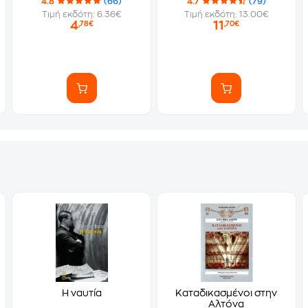
4.8
(66)
4.7
(79)
Τιμή εκδότη: 6.36€
Τιμή εκδότη: 13.00€
4
11
,78€
,70€
Η ναυτία
Καταδικασμένοι στην
Αλτόνα