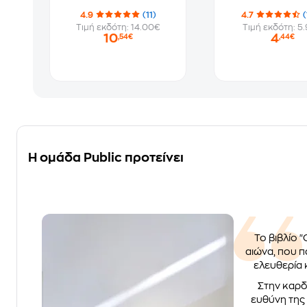
4.9
(11)
4.7
(
Τιμή εκδότη: 14.00€
Τιμή εκδότη: 5
10
4
,54€
,44€
Η ομάδα Public προτείνει
Το βιβλίο 
αιώνα, που π
ελευθερία 
Στην καρδ
ευθύνη της