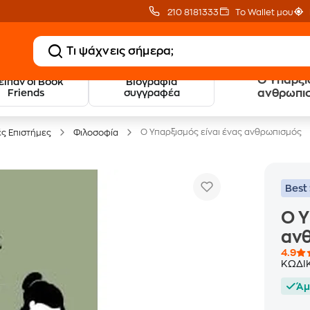
210 8181333
Το Wallet μου
Ο Yπαρξι
 είπαν οι Book
Βιογραφία
20 € Public επιστροφή
Δωρεάν Μεταφορικ
Friends
συγγραφέα
ανθρωπι
με Snappi
με Public+ Delivery
Ο Yπαρξισμός είναι ένας ανθρωπισμός
ές Επιστήμες
Φιλοσοφία
Best 
Ο Y
αν
4.9
ΚΩΔΙ
Άμ