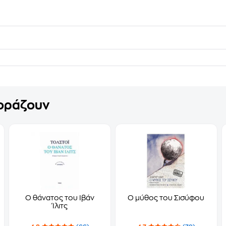
γοράζουν
Ο θάνατος του Ιβάν
Ο μύθος του Σισύφου
Ίλιτς