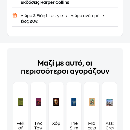
Εκδόσεις Harper Collins
Δώρα & Είδη Lifestyle
Δώρα ανά τιμή
έως 20€
Μαζί με αυτό, οι
περισσότεροι αγοράζουν
Fellowship
Two
Χόμπιτ
The
Μια
Assassin's
of
Towers
Silmarillion
σειρά
Creed