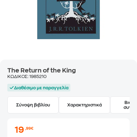
The Return of the King
ΚΩΔΙΚΟΣ:
1985210
Διαθέσιμο με παραγγελία
Βιογ
Σύνοψη βιβλίου
Χαρακτηριστικά
συγγ
19
,99€