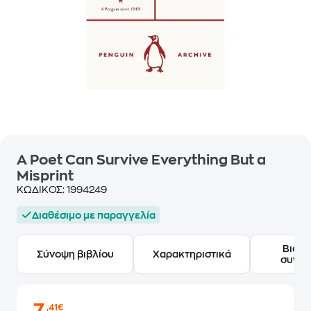
A Poet Can Survive Everything But a
Misprint
ΚΩΔΙΚΟΣ:
1994249
Διαθέσιμο με παραγγελία
Βιογ
Σύνοψη βιβλίου
Χαρακτηριστικά
συγγ
,41€