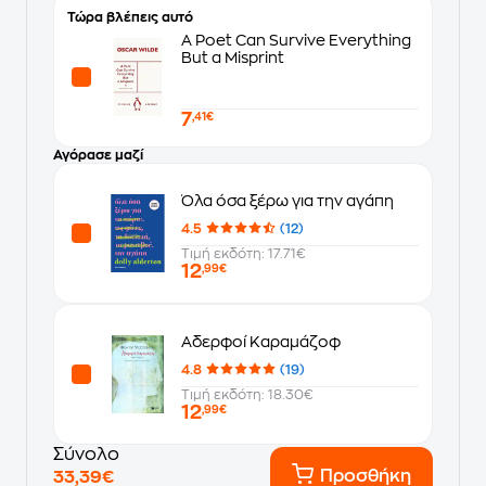
Τώρα βλέπεις αυτό
A Poet Can Survive Everything
But a Misprint
7
,41€
Αγόρασε μαζί
Όλα όσα ξέρω για την αγάπη
4.5
(12)
Τιμή εκδότη: 17.71€
12
,99€
Αδερφοί Καραμάζοφ
4.8
(19)
Τιμή εκδότη: 18.30€
12
,99€
Σύνολο
Προσθήκη
33,39€