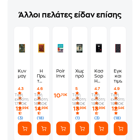
Άλλοι πελάτες είδαν επίσης
Κυνήγι
Η
Poirot
Χωρίς
Κασετίνα
Έγκλημα
μαγισσών
Πρωτοχρονιά
Investigates
πρόσωπο
Sophie
και
του
Hannah-
τιμωρία
Ηρακλή
Έγκλημα
4.3
4.6
5
4.7
4.9
Πουαρό
με
10
Τιμή
Τιμή
Τιμή
Τιμή
Τιμή
,70€
υπογραφή
εκδότη:
εκδότη:
εκδότη:
εκδότη:
εκδότη:
και
17.70€
16.60€
18.80€
19.90€
19.90€
Κλειστό
12
14
13
13
12
,99€
,99€
,99€
,99€
,54€
φέρετρο
(3)
(18)
(1)
(3)
(18)