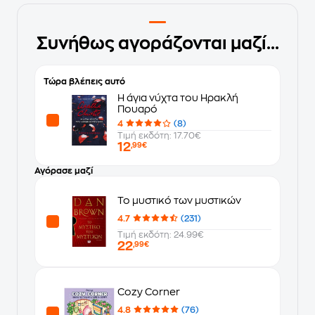
Συνήθως αγοράζονται μαζί...
Τώρα βλέπεις αυτό
Η άγια νύχτα του Ηρακλή
Πουαρό
4
(8)
Τιμή εκδότη: 17.70€
12
,99€
Αγόρασε μαζί
Το μυστικό των μυστικών
4.7
(231)
Τιμή εκδότη: 24.99€
22
,99€
Cozy Corner
4.8
(76)