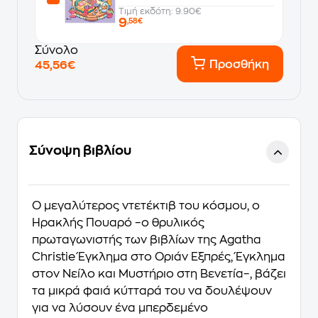
Τιμή εκδότη: 9.90€
9
,58€
Σύνολο
Προσθήκη
45,56€
Σύνοψη βιβλίου
Ο μεγαλύτερος ντετέκτιβ του κόσμου, ο
Ηρακλής Πουαρό –ο θρυλικός
πρωταγωνιστής των βιβλίων της Agatha
Christie
Έγκλημα στο Οριάν Εξπρές
,
Έγκλημα
στον Νείλο
και
Μυστήριο στη Βενετία
–, βάζει
τα μικρά φαιά κύτταρά του να δουλέψουν
για να λύσουν ένα μπερδεμένο