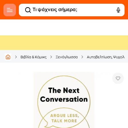
Βιβλία & Κόμικς
Ξενόγλωσσα
Αυτοβελτίωση, Ψυχολογί