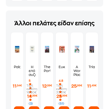
Άλλοι πελάτες είδαν επίσης
Palazzo
Η
The
Ευκολάκι
A
Triangle
επόμενη
Portrait
Woman's
συζήτηση
Place
5
4.8
11
12
25
11
Τιμή
Τιμή
,54€
,59€
,99€
,49€
εκδότη:
εκδότη:
16.60€
33.31€
14
23
,99€
,99€
(3)
(51)