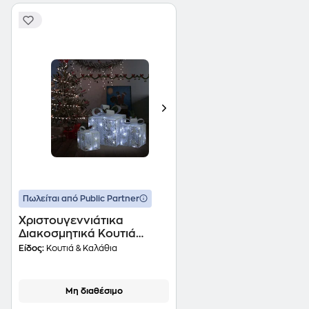
Πωλείται από Public Partner
Χριστουγεννιάτικα
Διακοσμητικά Κουτιά
Δώρων από Ύφασμα 60
Είδος:
Κουτιά & Καλάθια
Led - Λευκά
Μη διαθέσιμο