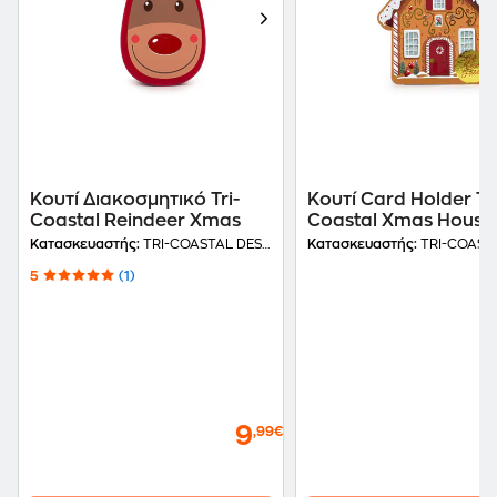
Κουτί Διακοσμητικό Tri-
Κουτί Card Holder Tri
Coastal Reindeer Xmas
Coastal Xmas House
Κατασκευαστής:
TRI-COASTAL DESIGN
Κατασκευαστής:
TRI-COASTAL
5
(1)
9
,99€