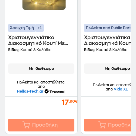
+1
Άπαιχτη Τιμή
Πωλείται από Public Partne
Χριστουγεννιάτικο
Χριστουγεννιάτικα
Διακοσμητικό Κουτί Με
Διακοσμητικά Κουτιά
Led (20x20x20) K-m
Δώρων από Ακρυλικ
Είδος:
Κουτιά & Καλάθια
Είδος:
Κουτιά & Καλάθια
Ax8106560 20x20x20
Led - Μπλε
Μη διαθέσιμο
Μη διαθέσιμο
Πωλείται και αποστέλλεται
Πωλείται και αποστέλλε
από
από
Vida XL
Hellas-Tech.gr
17
,90€
Προσθήκη
Προσθήκη