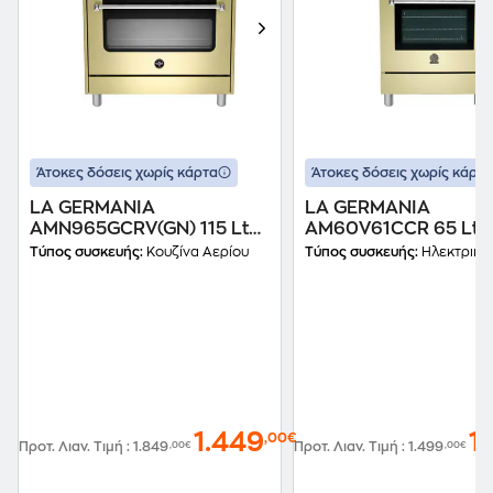
Άτοκες δόσεις χωρίς κάρτα
Άτοκες δόσεις χωρίς κάρτα
LA GERMANIA
LA GERMANIA
AMN965GCRV(GN) 115 Lt
AM60V61CCR 65 Lt
Κίτρινο Κουζίνα Φυσικού
Κίτρινο Ηλεκτρική Κ
Τύπος συσκευής:
Κουζίνα Αερίου
Τύπος συσκευής:
Ηλεκτρική Κ
Αερίου
Κεραμική
1.449
1
,00€
Προτ. Λιαν. Τιμή
:
1.849
,00€
Προτ. Λιαν. Τιμή
:
1.499
,00€