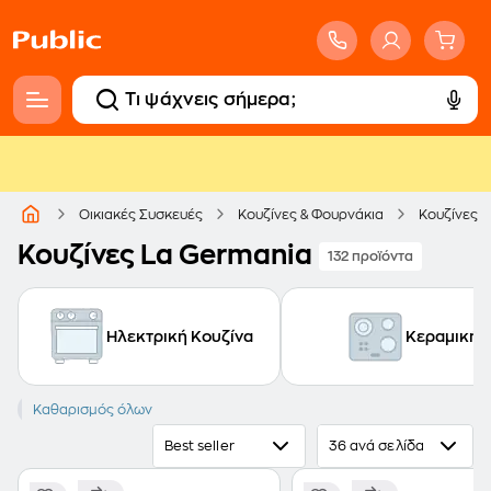
Οικιακές Συσκευές
Κουζίνες & Φουρνάκια
Κουζίνες
Κουζίνες La Germania
132 προϊόντα
Ηλεκτρική Κουζίνα
Κεραμική
LA GERMANIA
Καθαρισμός όλων
Best seller
36 ανά σελίδα