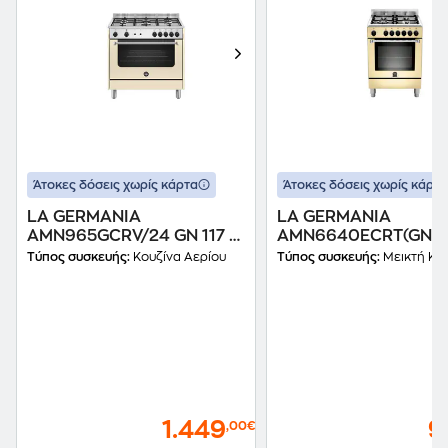
Άτοκες δόσεις χωρίς κάρτα
Άτοκες δόσεις χωρίς κάρτα
LA GERMANIA
LA GERMANIA
AMN965GCRV/24 GN 117 Lt
AMN6640ECRT(GN) 5
Μπεζ Κουζίνα Φυσικού
Μπεζ Μεικτή Κουζίνα
Τύπος συσκευής:
Κουζίνα Αερίου
Τύπος συσκευής:
Μεικτή Κο
Αερίου
Φυσικού Αερίου
1.449
9
,00€