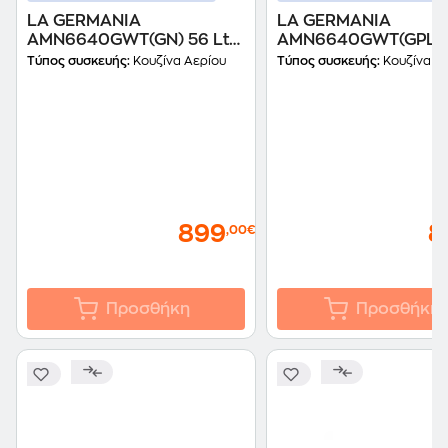
LA GERMANIA
LA GERMANIA
AMN6640GWT(GN) 56 Lt
AMN6640GWT(GPL) 5
Λευκό Κουζίνα Φυσικού
Λευκό Κουζίνα Υγρα
Τύπος συσκευής:
Κουζίνα Αερίου
Τύπος συσκευής:
Κουζίνα Α
Αερίου
899
8
,00€
Προσθήκη
Προσθήκη