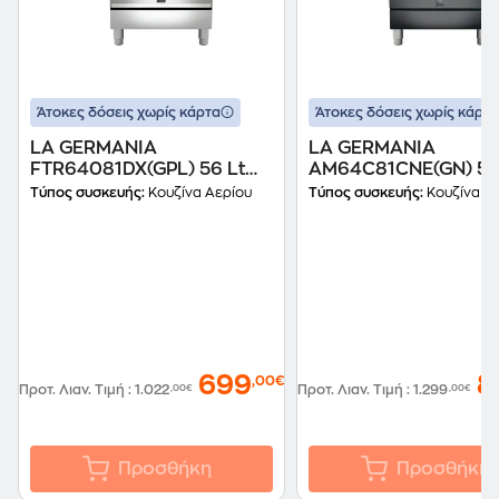
Άτοκες δόσεις χωρίς κάρτα
Άτοκες δόσεις χωρίς κάρτα
LA GERMANIA
LA GERMANIA
FTR64081DX(GPL) 56 Lt
AM64C81CNE(GN) 56
Inox Κουζίνα Υγραερίου
Μαύρο Κουζίνα Φυσ
Τύπος συσκευής:
Κουζίνα Αερίου
Τύπος συσκευής:
Κουζίνα Α
Αερίου
699
8
,00€
Προτ. Λιαν. Τιμή
:
1.022
,00€
Προτ. Λιαν. Τιμή
:
1.299
,00€
Προσθήκη
Προσθήκη