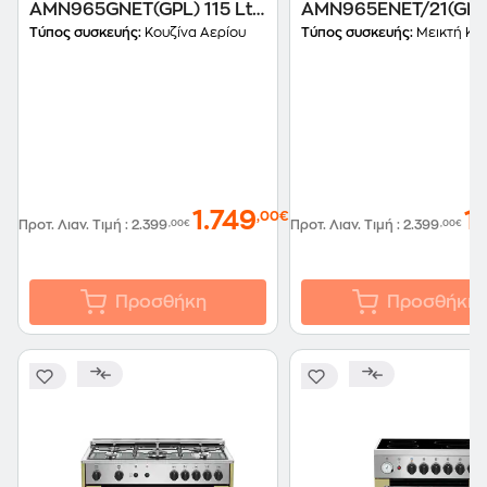
AMN965GNET(GPL) 115 Lt
AMN965ENET/21(GN) 
Μαύρο Κουζίνα Υγραερίου
Μαύρο Κουζίνα Μεικ
Τύπος συσκευής:
Κουζίνα Αερίου
Τύπος συσκευής:
Μεικτή Κο
Φυσικού Αερίου
1.749
1
,00€
Προτ. Λιαν. Τιμή
:
2.399
,00€
Προτ. Λιαν. Τιμή
:
2.399
,00€
Προσθήκη
Προσθήκη