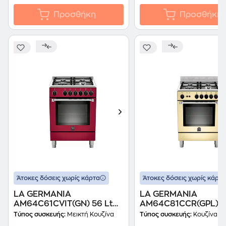
Προσθήκη
Προσθήκη
Άτοκες δόσεις χωρίς κάρτα
Άτοκες δόσεις χωρίς κάρτα
LA GERMANIA
LA GERMANIA
AM64C61CVIT(GN) 56 Lt
AM64C81CCR(GPL) 5
Κόκκινο Κουζίνα Μεικτή
Κίτρινο Κουζίνα Υγρ
Τύπος συσκευής:
Μεικτή Κουζίνα
Τύπος συσκευής:
Κουζίνα Α
Φυσικού Αερίου