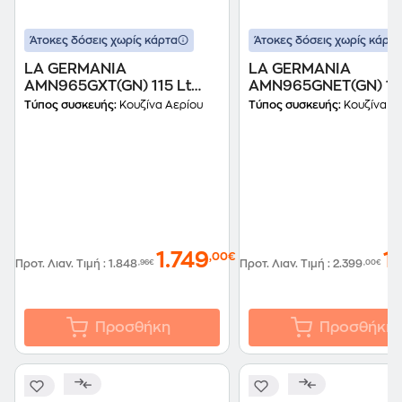
Άτοκες δόσεις χωρίς κάρτα
Άτοκες δόσεις χωρίς κάρτα
LA GERMANIA
LA GERMANIA
AMN965GXT(GN) 115 Lt
AMN965GNET(GN) 115
Inox Κουζίνα Φυσικού
Μαύρο Κουζίνα Φυσ
Τύπος συσκευής:
Κουζίνα Αερίου
Τύπος συσκευής:
Κουζίνα Α
Αερίου
Αερίου
1.749
1
,00€
Προτ. Λιαν. Τιμή
:
1.848
,96€
Προτ. Λιαν. Τιμή
:
2.399
,00€
Προσθήκη
Προσθήκη