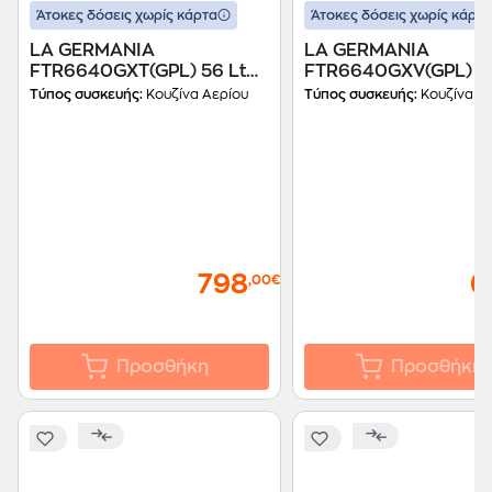
Άτοκες δόσεις χωρίς κάρτα
Άτοκες δόσεις χωρίς κάρτα
LA GERMANIA
LA GERMANIA
FTR6640GXT(GPL) 56 Lt
FTR6640GXV(GPL) 56 Lt
Inox Κουζίνα Υγραερίου
Inox Κουζίνα Υγραερ
Τύπος συσκευής:
Κουζίνα Αερίου
Τύπος συσκευής:
Κουζίνα Α
798
6
,00€
Προσθήκη
Προσθήκη