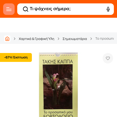
Το προσωπικό
Χαρτικά & Γραφική Ύλη
Σημειωματάρια
-67% Έκπτωση