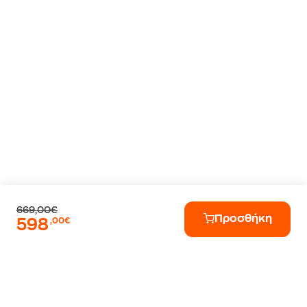
669,00€
Προσθήκη
598
,00€