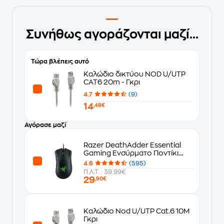
Συνήθως αγοράζονται μαζί...
Τώρα βλέπεις αυτό
Καλώδιο δικτύου NOD U/UTP
CAT6 20m - Γκρι
4.7
(9)
14
,48€
Αγόρασε μαζί
Razer DeathAdder Essential
Gaming Ενσύρματο Ποντίκι
Μαύρο
4.6
(595)
Π.Λ.Τ. : 39.99€
29
,90€
Καλώδιο Nod U/UTP Cat.6 10M
Γκρι