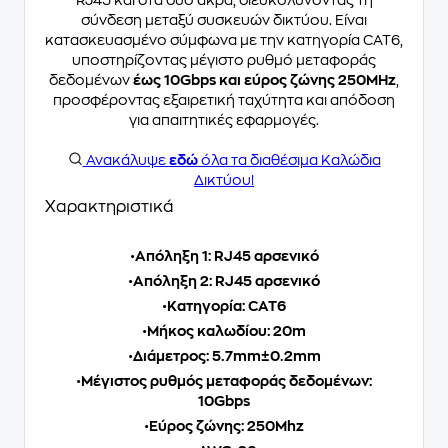
RJ45 και στα δύο άκρα, διευκολύνοντας τη
σύνδεση μεταξύ συσκευών δικτύου. Είναι
κατασκευασμένο σύμφωνα με την κατηγορία CAT6,
υποστηρίζοντας μέγιστο ρυθμό μεταφοράς
δεδομένων
έως 10Gbps και εύρος ζώνης 250MHz
,
προσφέροντας εξαιρετική ταχύτητα και απόδοση
για απαιτητικές εφαρμογές.
Ανακάλυψε
εδώ
όλα τα διαθέσιμα Καλώδια
Δικτύου!
Χαρακτηριστικά
•
Απόληξη 1: RJ45 αρσενικό
•
Απόληξη 2: RJ45 αρσενικό
•
Κατηγορία: CAT6
•
Μήκος καλωδίου: 20m
•
Διάμετρος: 5.7mm±0.2mm
•
Μέγιστος ρυθμός μεταφοράς δεδομένων:
10Gbps
•
Εύρος ζώνης: 250Mhz