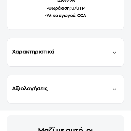
•
AWG: 26
•
Θωράκιση: U/UTP
•
Υλικό αγωγού: CCA
Χαρακτηριστικά
Αξιολογήσεις
Μαζί με αυτό, οι