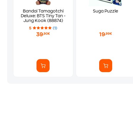
Bandai Tamagotchi
Suga Puzzle
Deluxe: BTS Tiny Tan -
Jung Κook (88874)
5
(1)
39
19
,90€
,99€