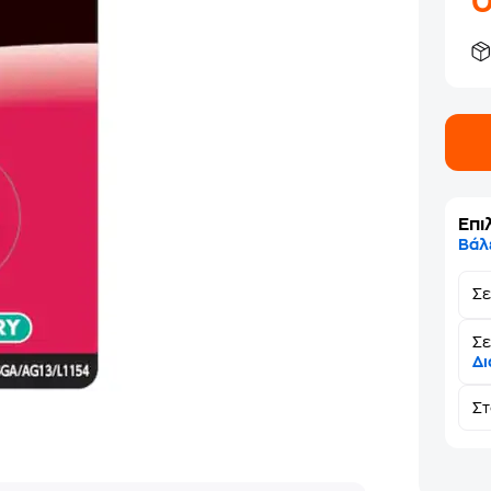
Επι
Βάλ
Σ
Σε
Δι
Σ