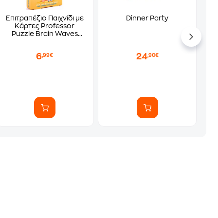
Επιτραπέζιο Παιχνίδι με
Dinner Party
Κάρτες Professor
Puzzle Brain Waves
Logic Puzzles
6
24
,99€
,90€