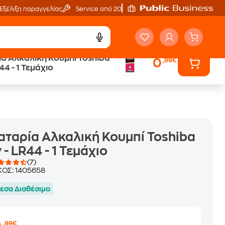
Εξέλιξη παραγγελίας
Service από 20'
α Αλκαλική Κουμπί Toshiba
0
,99€
Άτοκες Δόσεις
R44 - 1 Τεμάχιο
ων
χωρίς κάρτα
ταρία Αλκαλική Κουμπί Toshiba
v - LR44 - 1 Τεμάχιο
(7)
ΚΟΣ:
1405658
εσα Διαθέσιμο
,99€