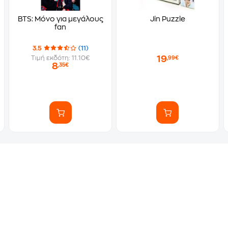
BTS: Μόνο για μεγάλους
Jin Puzzle
fan
3.5
(11)
19
Τιμή εκδότη: 11.10€
,99€
8
,35€