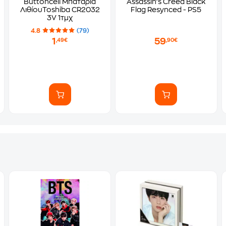
Buttoncell Μπαταρία
Assassin's Creed Black
ΛιθίουToshiba CR2032
Flag Resynced - PS5
3V 1τμχ
4.8
(79)
1
59
,49€
,90€