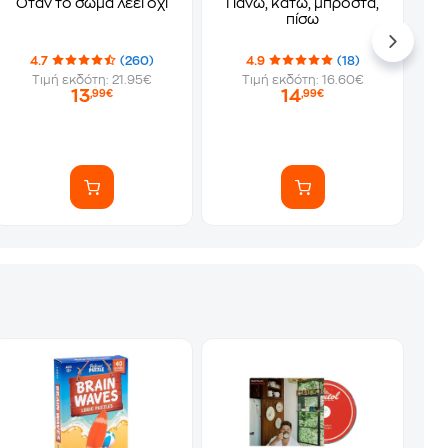
Όταν το σώμα λέει όχι
Πάνω, κάτω, μπροστά,
πίσω
4.7
(260)
4.9
(18)
Τιμή εκδότη: 21.95€
Τιμή εκδότη: 16.60€
13
14
,99€
,99€