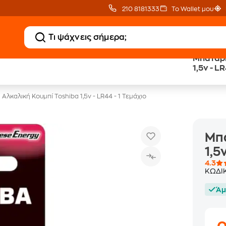
210 8181333
Το Wallet μου
Μπαταρί
Public επιστροφή €
eGift Card
1,5v - L
κέρδος σε κάθε αγορά
αμέτρητες επιλογές δώρ
Αλκαλική Κουμπί Toshiba 1,5v - LR44 - 1 Τεμάχιο
Μπα
1,5
4.3
ΚΩΔΙ
Άμ