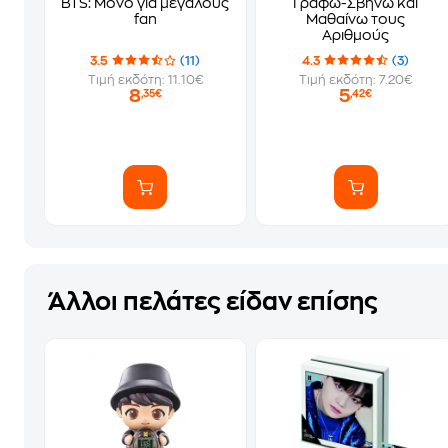
BTS: Μόνο για μεγάλους
Γράφω-Σβήνω και
fan
Μαθαίνω τους
Αριθμούς
3.5
(11)
4.3
(3)
Τιμή εκδότη: 11.10€
Τιμή εκδότη: 7.20€
8
5
,35€
,42€
Άλλοι πελάτες είδαν επίσης