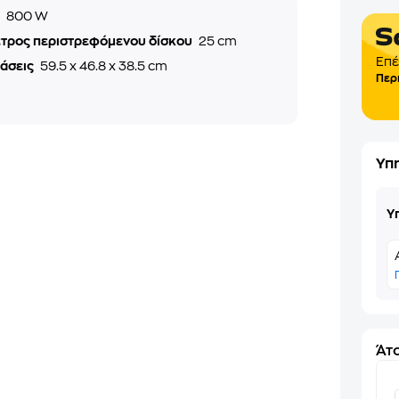
ς
800 W
ετρος περιστρεφόμενου δίσκου
25 cm
Επέ
τάσεις
59.5 x 46.8 x 38.5 cm
Περ
Υπ
Υ
Άτο