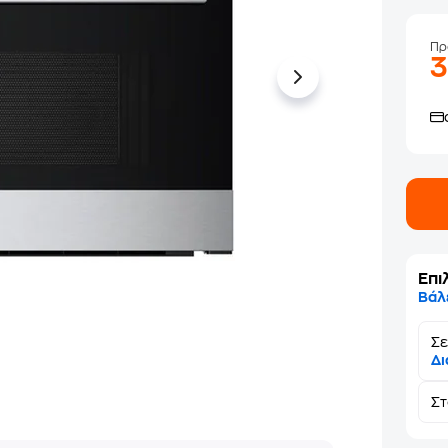
Πρ
Επι
Βάλ
Σε
Δι
Σ