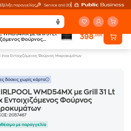
Εξέλιξη παραγγελίας
Service από 20'
WMD54MX με Grill 31 Lt
398
,00€
Public επιστροφή €
κέρδος σε κάθε αγορά
των
 Inox Εντοιχιζόμενος Φούρνος Μικροκυμάτων
ες δόσεις χωρίς κάρτα
RLPOOL WMD54MX με Grill 31 Lt
x Εντοιχιζόμενος Φούρνος
κροκυμάτων
ΚΟΣ:
2057467
αθέσιμο με παραγγελία