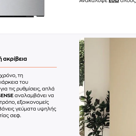
Ανακάλυψε
εδώ
όλους 
ή ακρίβεια
χρόνο, τη
ιάρκεια του
για τις ρυθμίσεις, απλά
SENSE
αναλαμβάνει να
 τρόπο, εξοικονομείς
βάνεις γεύματα υψηλής
τίας σεφ.