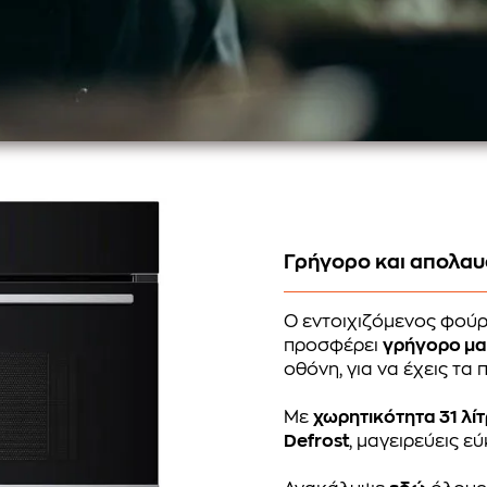
Γρήγορο και απολαυ
Ο εντοιχιζόμενος φού
προσφέρει
γρήγορο μα
οθόνη, για να έχεις τα
Με
χωρητικότητα 31 λί
Defrost
, μαγειρεύεις ε