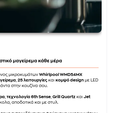
στικό μαγείρεμα κάθε μέρα
ρνος μικροκυμάτων
Whirlpool WMD54MX
γείρεμα
,
25 λειτουργίες
και
κομψό design
με LED
 πάντα στην κουζίνα σου.
τρα
,
τεχνολογία 6th Sense
,
Grill Quartz
και
Jet
ύκολα, αποδοτικά και με στυλ.