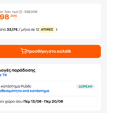
οτ. λιαν. τιμή
: 529,00€
398
,00€
από
33,17€
/ μήνα σε 12
ATOKEΣ
Προσθήκη στο καλάθι
λογές παράδοσης
ε ΤΚ
 κατάστημα Public
ΔΩΡΕΑΝ
αθεσιμότητα ανά κατάστημα
τον
χώρο σου
Πεμ 13/08 - Πεμ 20/08