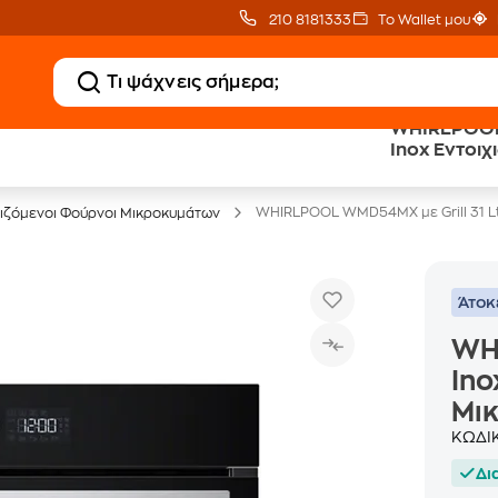
210 8181333
Το Wallet μου
WHIRLPOOL 
20 € Public επιστροφή
Άτοκες Δόσεις
Inox Εντοιχιζόμενος Φούρνος
με Snappi
χωρίς κάρτα
Μικροκυμά
WHIRLPOOL WMD54MX με Grill 31 Lt
χιζόμενοι Φούρνοι Μικροκυμάτων
Άτοκ
WHI
Ino
Μι
ΚΩΔΙ
Δι