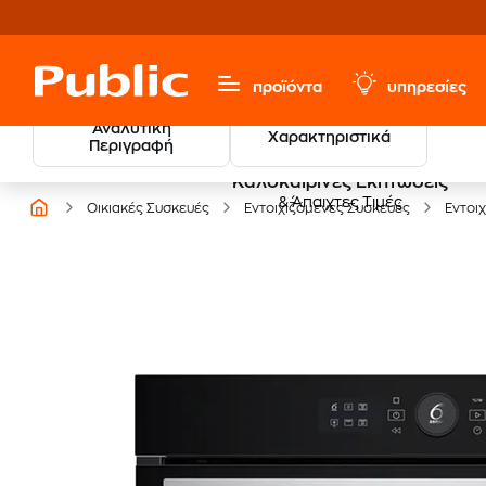
προϊόντα
υπηρεσίες
Αναλυτική
Χαρακτηριστικά
Περιγραφή
Καλοκαιρινές Εκπτώσεις
& Άπαιχτες Τιμές
Οικιακές Συσκευές
Εντοιχιζόμενες Συσκευές
Εντοι