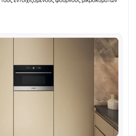
τους εντοιχιζόμενους φούρνους μικροκυμάτων