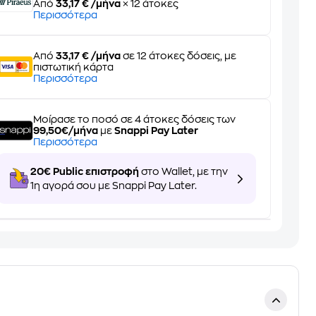
Από
33,17 € /μήνα
× 12 άτοκες
Περισσότερα
Από
33,17 € /μήνα
σε 12 άτοκες δόσεις, με
πιστωτική κάρτα
Περισσότερα
Μοίρασε το ποσό σε 4 άτοκες δόσεις των
99,50€/μήνα
με
Snappi Pay Later
Περισσότερα
20€ Public επιστροφή
στο Wallet, με την
1η αγορά σου με Snappi Pay Later.