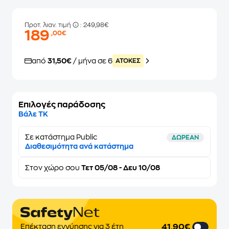
Προτ. λιαν. τιμή
: 249,98€
189
,00€
από
31,50€
/ μήνα σε 6
ATOKEΣ
Επιλογές παράδοσης
Βάλε ΤΚ
Σε κατάστημα Public
ΔΩΡΕΑΝ
Διαθεσιμότητα ανά κατάστημα
Στον
χώρο σου
Τετ 05/08 - Δευ 10/08
41,90€
Επέκταση εγγύησης για 3 έτη