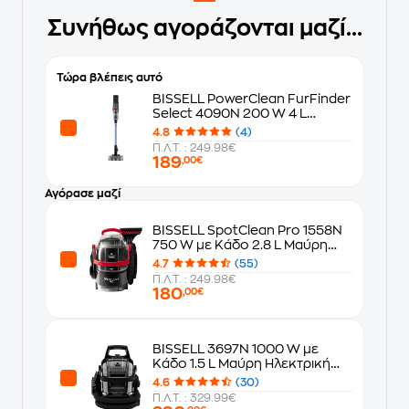
Συνήθως αγοράζονται μαζί...
Τώρα βλέπεις αυτό
BISSELL PowerClean FurFinder
Select 4090N 200 W 4 L
Γαλάζιο Σκούπα Stick
4.8
(4)
Π.Λ.Τ. : 249.98€
189
,00€
Αγόρασε μαζί
BISSELL SpotClean Pro 1558N
750 W με Κάδο 2.8 L Μαύρη
Πλυντική Σκούπα
4.7
(55)
Π.Λ.Τ. : 249.98€
180
,00€
BISSELL 3697N 1000 W με
Κάδο 1.5 L Μαύρη Ηλεκτρική
Σκούπα
4.6
(30)
Π.Λ.Τ. : 329.99€