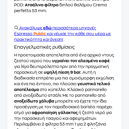
POD:
Ατσάλινο φίλτρο
διπλού θαλάμου Crema
perfetta 53 mm.
Ανακάλυψε
εδώ
περισσότερα μηχανές
Espresso
Public
και γέμισε την κάθε σου μέρα με
πρακτικότητα και άνεση!
Επαγγελματικές ρυθμίσεις
Η προετοιμασία αποτελείται από ένα αρχικό ντους
ζεστού νερού που
υγραίνει τον αλεσμένο καφέ
για λίγα δευτερόλεπτα πριν από την πραγματική
παρασκευή σε
υψηλή πίεση 9 bar.
Αυτή η
διαδικασία επιτρέπει μια πιο ομοιόμορφη εκχύλιση
και ένα πιο έντονο, πιο πλούσιο
γευστικό τελικό
αποτέλεσμα
στο κύπελλο. Κλασικό pannarello
από ανοξείδωτο ατσάλι: Με το pannarello από
ανοξείδωτο χάλυβα
μπορείτε να έχετε την ίδια
προσέγγιση με τον παραδοσιακό barista: παρέχει
ατμό για
αφροποίηση γάλακτος
ή ζεστό νερό για
την παρασκευή τσαγιού και αφεψημάτων.
Περιλαμβάνει 2 φίλτρα 53 mm 1 για 2 φλιτζάνια