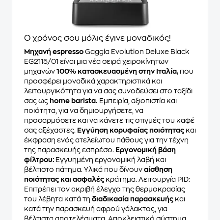
Ο χρόνος σου μόλις έγινε μοναδικός!
Μηχανή espresso
Gaggia Evolution Deluxe Black
EG2115/01 είναι μια νέα σειρά χειροκίνητων
μηχανών
100% κατασκευασμένη στην Ιταλία,
που
προσφέρει μοναδικά χαρακτηριστικά και
λειτουργικότητα για να σας συνοδεύσει στο ταξίδι
σας ως
home barista.
Εμπειρία, αξιοπιστία και
ποιότητα, για να δημιουργήσετε, να
προσαρμόσετε και να κάνετε τις στιγμές του καφέ
σας αξέχαστες.
Εγγύηση κορυφαίας ποιότητας
και
έκφραση ενός ατελείωτου πάθους για την τέχνη
της παρασκευής εσπρέσο.
Εργονομική βάση
φίλτρου:
Εγγυημένη εργονομική λαβή και
βέλτιστο πάτημα. Υλικά που δίνουν
αίσθηση
ποιότητας και ασφαλές
κράτημα. Λειτουργία PID:
Επιτρέπει τον ακριβή έλεγχο της θερμοκρασίας
του λέβητα κατά τη
διαδικασία παρασκευής
και
κατά την παρασκευή αφρού γάλακτος, για
βέλτιστα αποτελέσματα. Αποκλειστικό σύστημα