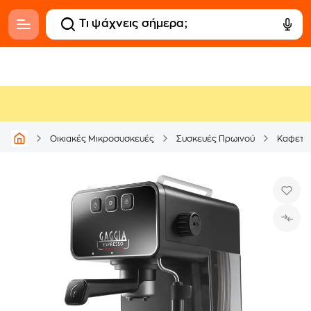
Οικιακές Μικροσυσκευές
Συσκευές Πρωινού
Καφετι