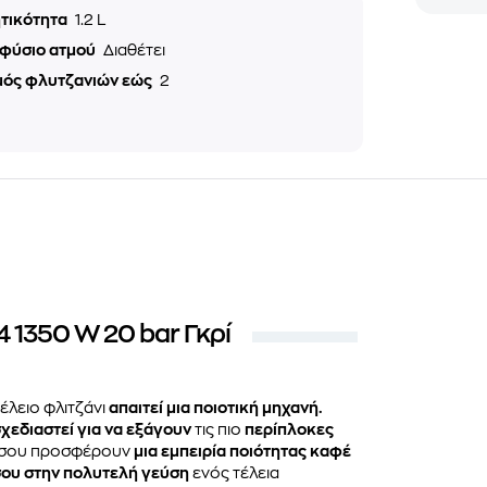
τικότητα
1.2 L
φύσιο ατμού
Διαθέτει
μός φλυτζανιών εώς
2
1350 W 20 bar Γκρί
τέλειο φλιτζάνι
απαιτεί μια ποιοτική μηχανή.
χεδιαστεί για να εξάγουν
τις πιο
περίπλοκες
 σου προσφέρουν
μια εμπειρία ποιότητας καφέ
ου στην πολυτελή γεύση
ενός τέλεια