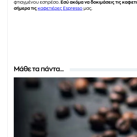
φτιαγμένου εσπρέσο.
Εσύ ακόμα να δοκιμάσεις τις καφετι
σήμερα τις
καφετιέρες Espresso
μας.
Μάθε τα πάντα...