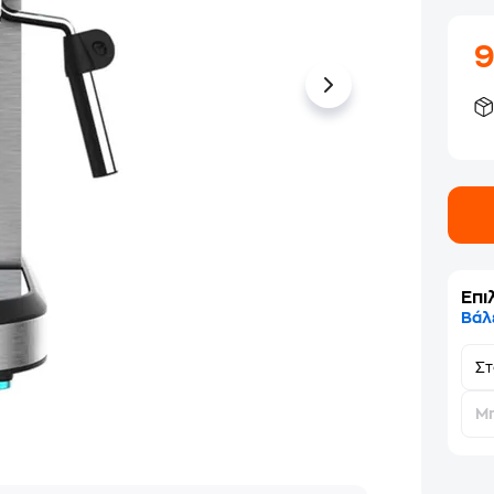
Επι
Βάλ
Σ
Μη