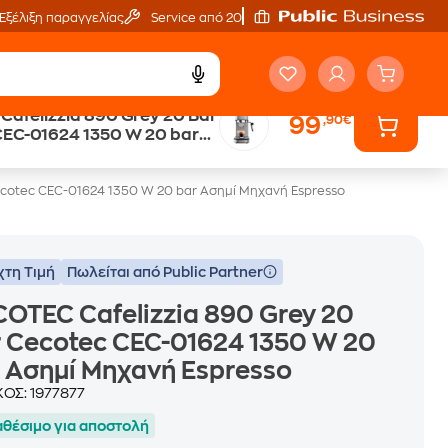
Εξέλιξη παραγγελίας
Service από 20'
afelizzia 890 Grey 20 Bar
99
,90€
ά
Public επιστροφή €
CEC-01624 1350 W 20 bar
κέρδος σε κάθε αγορά
χανή Espresso
ecotec CEC-01624 1350 W 20 bar Ασημί Μηχανή Espresso
χτη Τιμή
Πωλείται από Public Partner
OTEC Cafelizzia 890 Grey 20
 Cecotec CEC-01624 1350 W 20
 Ασημί Μηχανή Espresso
ΚΟΣ:
1977877
αθέσιμο για αποστολή