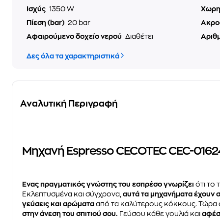
Ισχύς
1350 W
Χωρη
Πίεση (bar)
20 bar
Ακρο
Αφαιρούμενο δοχείο νερού
Διαθέτει
Αριθ
Δες όλα τα χαρακτηριστικά
Αναλυτική Περιγραφή
Μηχανή Espresso CECOTEC CEC-01624 
Ένας πραγματικός γνώστης του εσπρέσο γνωρίζει
ότι το 
Εκλεπτυσμένα και σύγχρονα,
αυτά τα μηχανήματα έχουν σ
γεύσεις και αρώματα
από τα καλύτερους κόκκους. Τώρα
στην άνεση του σπιτιού σου.
Γεύσου κάθε γουλιά και
αφέσ