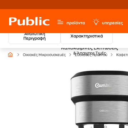
προϊόντα
υπηρεσίες
Αναλυτική
Χαρακτηριστικά
Περιγραφή
Καλοκαιρινές Εκπτώσεις
& Άπαιχτες Τιμές
Οικιακές Μικροσυσκευές
Συσκευές Πρωινού
Καφετ