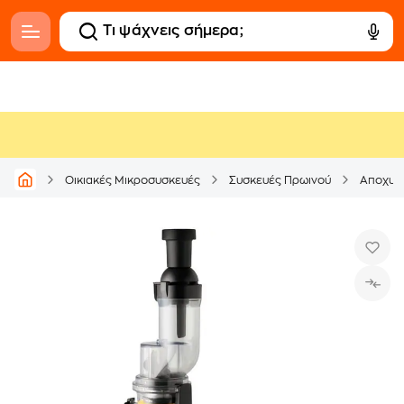
Οικιακές Μικροσυσκευές
Συσκευές Πρωινού
Αποχυμ