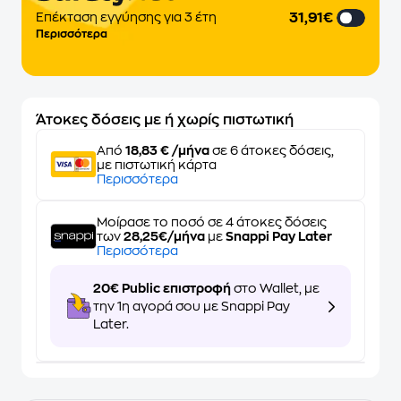
31,91€
Επέκταση εγγύησης για 3 έτη
Περισσότερα
Άτοκες δόσεις με ή χωρίς πιστωτική
Από
18,83 € /μήνα
σε 6 άτοκες δόσεις,
με πιστωτική κάρτα
Περισσότερα
Μοίρασε το ποσό σε 4 άτοκες δόσεις
των
28,25€/μήνα
με
Snappi Pay Later
Περισσότερα
20€ Public επιστροφή
στο Wallet, με
την 1η αγορά σου με Snappi Pay
Later.