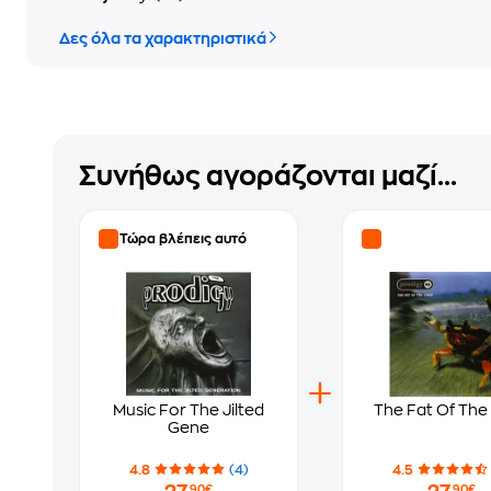
Δες όλα τα χαρακτηριστικά
Συνήθως αγοράζονται μαζί...
Τώρα βλέπεις αυτό
Music For The Jilted
The Fat Of The
Gene
4.8
(4)
4.5
,90€
,90€