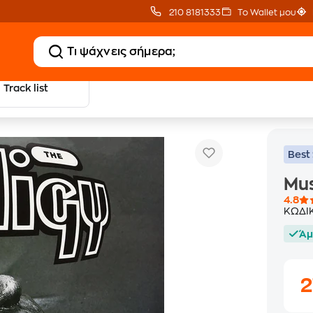
210 8181333
Το Wallet μου
Track list
Music For The Jilted Gene
tronica - Hip Hop - Pop
Best 
Mus
4.8
ΚΩΔΙ
Άμ