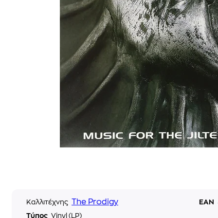
The Prodigy
Καλλιτέχνης
EAN
Τύπος
Vinyl (LP)