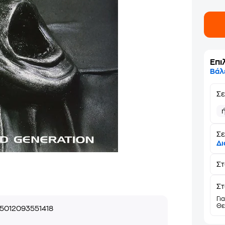
Επι
Βάλ
Σ
Σε
Δι
Σ
Στ
Γι
Θε
5012093551418