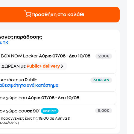
Προσθήκη στο καλάθι
λογές παράδοσης
ε ΤΚ
ε
BOX NOW Locker
Αύριο 07/08 - Δευ 10/08
2,00€
ή ΔΩΡΕΑΝ με
Public+ delivery
 κατάστημα Public
ΔΩΡΕΑΝ
αθεσιμότητα ανά κατάστημα
τον
χώρο σου
Αύριο 07/08 - Δευ 10/08
ον χώρο σου
σε 90'
5,00€
α παραγγελίες έως τις 19:00 σε Αθήνα &
σσαλονίκη