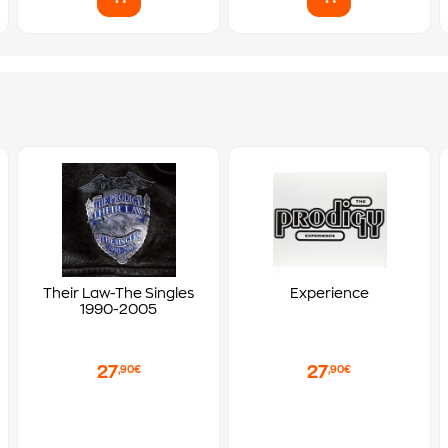
Their Law-The Singles
Experience
1990-2005
27
27
,90€
,90€