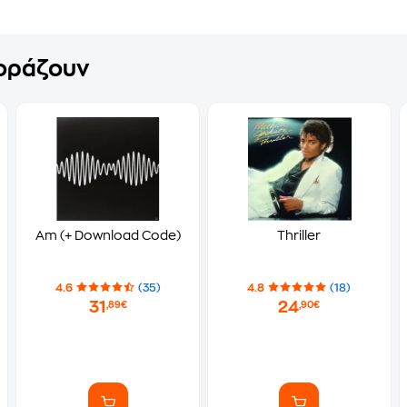
γοράζουν
Am (+ Download Code)
Thriller
4.6
(35)
4.8
(18)
31
24
,89€
,90€