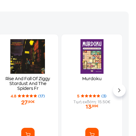
Rise And Fall Of Ziggy
Murdoku
Stardust And The
Spiders Fr
4.8
(17)
5
(3)
27
Τιμή εκδότη: 15.50€
,90€
13
,99€