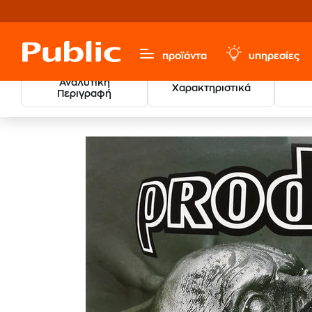
προϊόντα
υπηρεσίες
Αναλυτική
Χαρακτηριστικά
Περιγραφή
Μουσική, Ταινίες & Εισιτήρια
Δίσκοι Βινυλίου LP
Elec