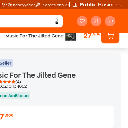
Εξέλιξη παραγγελίας
Service από 20'
27
,90€
Music For The Jilted Gene
Seller
ic For The Jilted Gene
(4)
ΚΟΣ:
0434662
εσα Διαθέσιμο
27
,90€