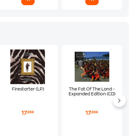
Firestarter (LP)
The Fat Of The Land -
Expanded Edition (CD)
17
17
,99€
,99€