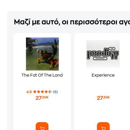
Μαζί με αυτό, οι περισσότεροι α
The Fat Of The Land
Experience
4.5
(6)
27
27
,90€
,90€