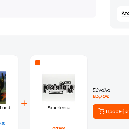
Άτο
Σύνολο
83,70€
 Land
Experience
Προσθήκ
(6)
,90€