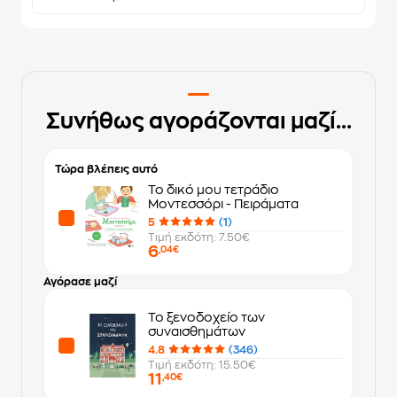
Συνήθως αγοράζονται μαζί...
Τώρα βλέπεις αυτό
Το δικό μου τετράδιο
Μοντεσσόρι - Πειράματα
5
(1)
Τιμή εκδότη: 7.50€
6
,04€
Αγόρασε μαζί
Το ξενοδοχείο των
συναισθημάτων
4.8
(346)
Τιμή εκδότη: 15.50€
11
,40€