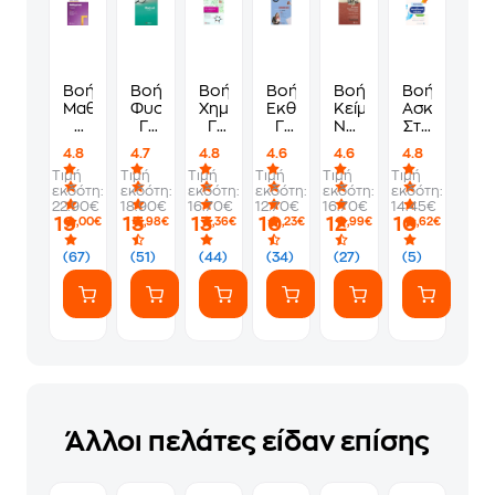
Βοήθημα
Βοήθημα
Βοήθημα
Βοήθημα
Βοήθημα
Βοήθημα
Μαθηματικά
Φυσική
Χημεία
Εκθέσεις
Κείμενα
Ασκήσεις
Γ
Γ'
Γ'
Γ'
Νεοελληνικής
Στη
Γυμνασίου
Γυμνασίου
Γυμνασίου
Γυμνασίου
Λογοτεχνίας
Νεοελληνικ
4.8
4.7
4.8
4.6
4.6
4.8
Γ'
Γλώσσα
Τιμή
Τιμή
Τιμή
Τιμή
Τιμή
Τιμή
Γυμνασίου
Γ΄
εκδότη:
εκδότη:
εκδότη:
εκδότη:
εκδότη:
εκδότη:
Γυμνασίου
22.90€
18.90€
16.70€
12.70€
16.70€
14.45€
19
15
13
10
12
10
,00€
,98€
,36€
,23€
,99€
,62€
(67)
(51)
(44)
(34)
(27)
(5)
Άλλοι πελάτες είδαν επίσης