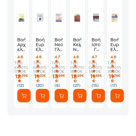
Βοήθημα
Βοήθημα
Βοήθημα
Βοήθημα
Βοήθημα
Βοήθημα
Αρχαία
Ευριπίδη
Νεοελληνική
Κείμενα
Ιστορία
Ευριπίδη
ελληνική
Ελένη
Γλώσσα
Νεοελληνικής
Γ'
Ελένη
γλώσσα
Γ΄
Γ'
Λογοτεχνίας
Γυμνασίου
Γ'
4.8
4.6
4.7
4.6
4.7
4.6
Γ'
Γυμνασίου
Γυμνασίου
Γ'
Γυμνασίου
Τιμή
Τιμή
Τιμή
Τιμή
Τιμή
Τιμή
γυμνασίου
Γυμνασίου
εκδότη:
εκδότη:
εκδότη:
εκδότη:
εκδότη:
εκδότη:
17.70€
14.70€
14.90€
16.70€
14.70€
16.00€
12
11
13
12
11
11
,99€
,02€
,99€
,99€
,58€
,76€
(12)
(20)
(9)
(27)
(15)
(17)