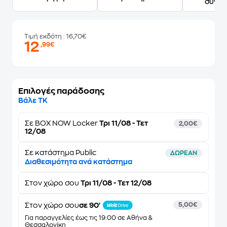
συγγ
Τιμή εκδότη
: 16,70€
12
,99€
Επιλογές παράδοσης
Βάλε ΤΚ
Σε
BOX NOW Locker
Τρι 11/08 - Τετ
2,00€
12/08
Σε κατάστημα Public
ΔΩΡΕΑΝ
Διαθεσιμότητα ανά κατάστημα
Στον
χώρο σου
Τρι 11/08 - Τετ 12/08
Στον χώρο σου
σε 90'
5,00€
Για παραγγελίες έως τις 19:00 σε Αθήνα &
Θεσσαλονίκη