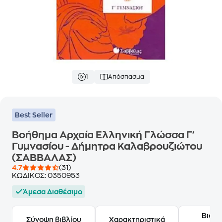
1
Απόσπασμα
Best Seller
Βοήθημα Αρχαία Ελληνική Γλώσσα Γ'
Γυμνασίου - Δήμητρα Καλαβρουζιώτου
(ΣΑΒΒΑΛΑΣ)
4.7
(31)
ΚΩΔΙΚΟΣ:
0350953
Άμεσα Διαθέσιμο
Βιογ
Σύνοψη βιβλίου
Χαρακτηριστικά