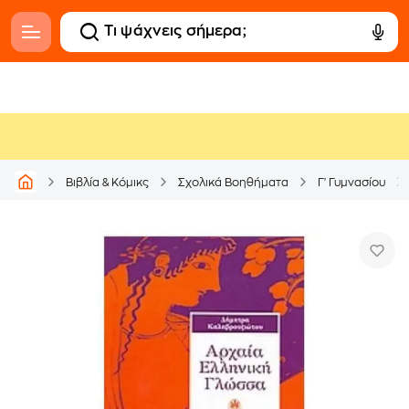
Βιβλία & Κόμικς
Σχολικά Βοηθήματα
Γ' Γυμνασίου