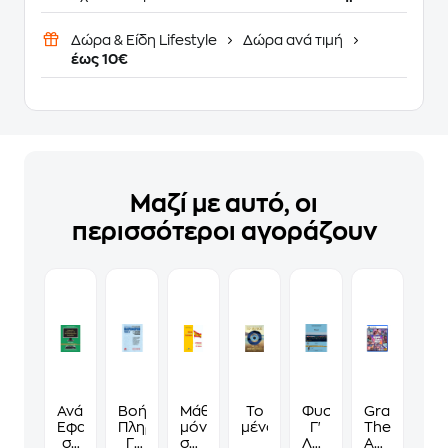
Δώρα & Είδη Lifestyle
Δώρα ανά τιμή
έως 10€
Μαζί με αυτό, οι
περισσότεροι αγοράζουν
Ανάπτυξη
Βοήθημα
Μάθε
Το
Φυσική
Grand
Εφαρμογών
Πληροφορική
μόνος
μένος
Γ'
Theft
σε
Γ'
σου
Λυκείου
Auto