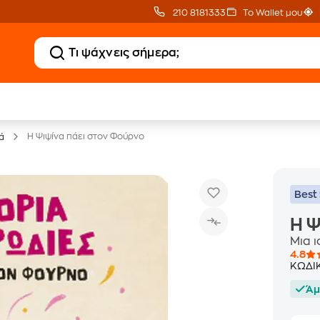
210 8181333
Το Wallet μου
20 € Public επιστροφή
Δωρεάν Μεταφορικ
με Snappi
με Public+ Delivery
Η Ψιψίνα πάει στον Φούρνο
ά
Best 
Η Ψ
Μια 
4.8
ΚΩΔΙ
Άμ