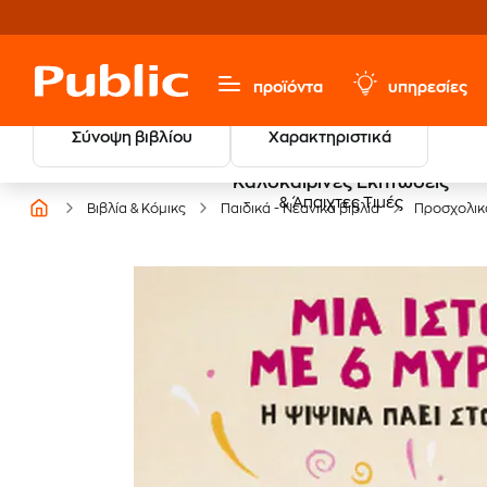
προϊόντα
υπηρεσίες
Σύνοψη βιβλίου
Χαρακτηριστικά
Καλοκαιρινές Εκπτώσεις
& Άπαιχτες Τιμές
Βιβλία & Κόμικς
Παιδικά - Νεανικά βιβλία
Προσχολικ