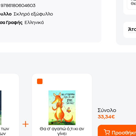
Θε
9786180604603
φυλλο
Σκληρό εξώφυλλο
σα Γραφής
Ελληνικά
Άτο
Σύνολο
33,34€
 των
Θα σ' αγαπώ ό,τι κι αν
Προσθήκ
των
γίνει