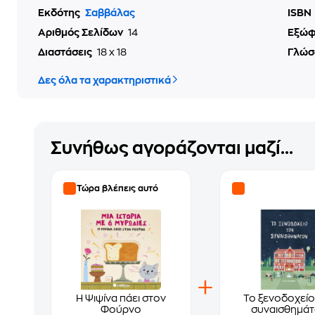
Εκδότης
Σαββάλας
ISBN
Αριθμός Σελίδων
14
Εξώ
Διαστάσεις
18 x 18
Γλώσ
Δες όλα τα χαρακτηριστικά
Συνήθως αγοράζονται μαζί...
Τώρα βλέπεις αυτό
Η Ψιψίνα πάει στον
Το ξενοδοχείο
Φούρνο
συναισθημά