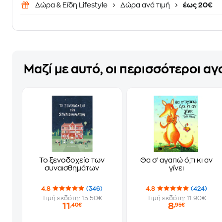
Δώρα & Είδη Lifestyle
Δώρα ανά τιμή
έως 20€
Μαζί με αυτό, οι περισσότεροι α
Το ξενοδοχείο των
Θα σ' αγαπώ ό,τι κι αν
συναισθημάτων
γίνει
4.8
(346)
4.8
(424)
Τιμή εκδότη: 15.50€
Τιμή εκδότη: 11.90€
11
8
,40€
,95€