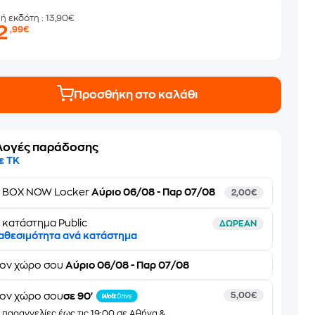
μή εκδότη
: 13,90€
2
,99€
Προσθήκη στο καλάθι
λογές παράδοσης
ε ΤΚ
ε
BOX NOW Locker
Αύριο 06/08 - Παρ 07/08
2,00€
 κατάστημα Public
ΔΩΡΕΑΝ
αθεσιμότητα ανά κατάστημα
τον
χώρο σου
Αύριο 06/08 - Παρ 07/08
ον χώρο σου
σε 90'
5,00€
α παραγγελίες έως τις 19:00 σε Αθήνα &