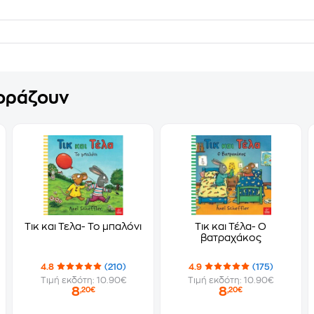
γοράζουν
Τικ και Τελα- Το μπαλόνι
Τικ και Τέλα- Ο
βατραχάκος
4.8
(210)
4.9
(175)
Τιμή εκδότη: 10.90€
Τιμή εκδότη: 10.90€
8
8
,20€
,20€