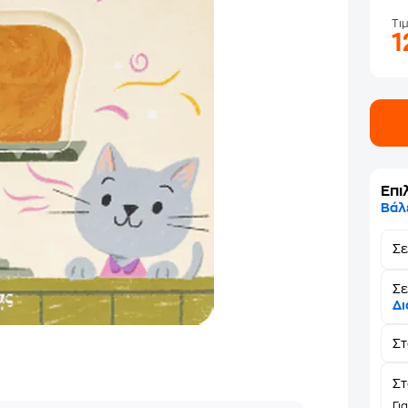
Τι
1
Επι
Βάλ
Σ
Σε
Δι
Σ
Στ
Γι