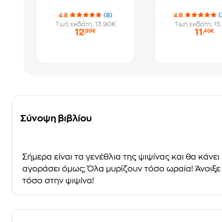
4.8
(8)
4.8
(
Τιμή εκδότη: 13.90€
Τιμή εκδότη: 15
12
11
,99€
,40€
Σύνοψη βιβλίου
Σήμερα είναι τα γενέθλια της ψιψίνας και θα κάνει 
αγοράσει όμως; Όλα μυρίζουν τόσο ωραία! Άνοιξε
τόσο στην ψιψίνα!