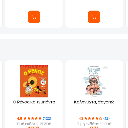
Ο Ρένος και η μπάντα
Καληνύχτα, σ'αγαπώ
4.9
(122)
4.1
(12)
Τιμή εκδότη: 13.30€
Τιμή εκδότη: 12.20€