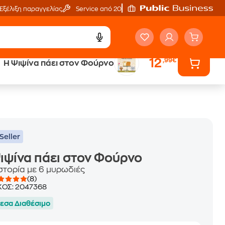
Εξέλιξη παραγγελίας
Service από 20'
12
,99€
Η Ψιψίνα πάει στον Φούρνο
ά
Έλα στον κόσμο
των ηχητικών βιβλίων
Seller
ιψίνα πάει στον Φούρνο
ιστορία με 6 μυρωδιές
(8)
ΚΟΣ:
2047368
εσα Διαθέσιμο