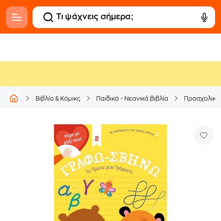
Βιβλία & Κόμικς
Παιδικά - Νεανικά βιβλία
Προσχολικά