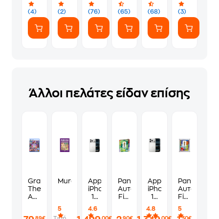
(4)
(2)
(76)
(65)
(68)
(3)
Άλλοι πελάτες είδαν επίσης
Grand
Murdoku
Apple
Panini
Apple
Panini
Theft
iPhone
Αυτοκόλλητα
iPhone
Αυτοκόλλη
Auto
17
Fifa
17
Fifa
VI
Pro
World
Pro
World
5
4.6
4.8
5
Standard
Max
Cup
256GB
Cup
Τιμή
,89€
,00€
,90€
,00€
,30€