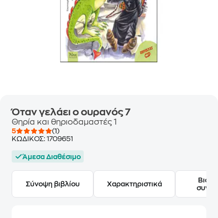
Όταν γελάει ο ουρανός 7
Θηρία και θηριοδαμαστές 1
5
(1)
ΚΩΔΙΚΟΣ:
1709651
Άμεσα Διαθέσιμο
Βιογ
Σύνοψη βιβλίου
Χαρακτηριστικά
συγγ