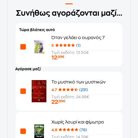
Συνήθως αγοράζονται μαζί...
Τώρα βλέπεις αυτό
Όταν γελάει ο ουρανός 7
5
(1)
Τιμή εκδότη: 13.50€
12
,99€
Αγόρασε μαζί
Το μυστικό των μυστικών
4.7
(231)
Τιμή εκδότη: 24.99€
22
,99€
Χωρίς λουρί και φίμωτρο
4.8
(76)
Τιμή εκδότη: 14.39€