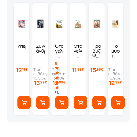
Υπερήρωες
Συναρπαστικοί
Όταν
Όταν
Προθεωρία
Το
άνθρωποι
γελάει
γελάει
Βυζαντινής
μυστήριο
ο
ο
Ψαλτικής
της
ουρανός
ουρανός
Τέχνης
Εν
5
2
Χριστώ
12
11
15
Τιμή
Τιμή
Τιμή
,19€
,99€
,98€
Συζυγίας
εκδότη:
εκδότη:
εκδότη:
15.50€
13.90€
15.90€
13
12
12
,99€
,99€
,99€
(1)